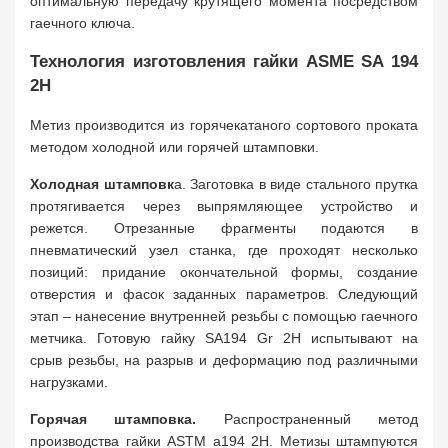
оптимальную передачу крутящего момента посредством
гаечного ключа.
Технология изготовления гайки ASME SA 194
2
H
Метиз производится из горячекатаного сортового проката
методом холодной или горячей штамповки.
Холодная штамповк
а. Заготовка в виде стального прутка
протягивается через выпрямляющее устройство и
режется. Отрезанные фрагменты подаются в
пневматический узел станка, где проходят несколько
позиций: придание окончательной формы, создание
отверстия и фасок заданных параметров. Следующий
этап – нанесение внутренней резьбы с помощью гаечного
метчика. Готовую гайку SA194 Gr 2H испытывают на
срыв резьбы, на разрыв и деформацию под различными
нагрузками.
Горячая штамповка.
Распространенный метод
производства гайки ASTM а194 2H. Метизы штампуются