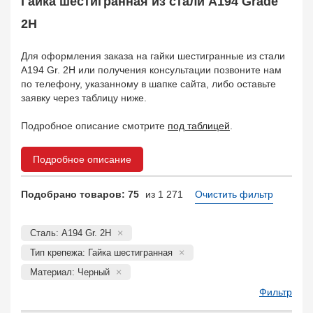
Гайка шестигранная из стали A194 Grade
Заказать в 1 клик
2H
Для оформления заказа на гайки шестигранные из стали
A194 Gr. 2H или получения консультации позвоните нам
по телефону, указанному в шапке сайта, либо оставьте
заявку через таблицу ниже.
Подробное описание смотрите
под таблицей
.
Подробное описание
Подобрано товаров: 75
из 1 271
Очистить фильтр
Сталь: A194 Gr. 2H
Тип крепежа: Гайка шестигранная
Материал: Черный
Фильтр