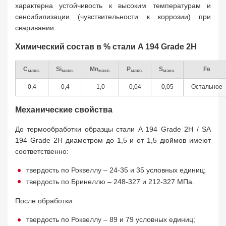
характерна устойчивость к высоким температурам и
сенсибилизации (чувствительности к коррозии) при
сваривании.
Химический состав в % стали A 194 Grade 2H
C
Si
Mn
P
S
Fe
макс.
макс.
макс.
макс.
макс.
0,4
0,4
1,0
0,04
0,05
Остальное
Механические свойства
До термообработки образцы стали A 194 Grade 2H / SA
194 Grade 2H диаметром до 1,5 и от 1,5 дюймов имеют
соответственно:
твердость по Роквеллу – 24-35 и 35 условных единиц;
твердость по Бринеллю – 248-327
и 212-327 МПа.
После обработки:
твердость по Роквеллу – 89 и 79 условных единиц;