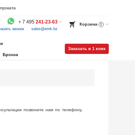
проката
+
7 495
241-23-63
Корзина
0
казать звонок
sales@emk.bz
Воспользуйтесь каталогом, положите товар в корзину и оформите заказ.
ки
Заказать в 1 клик
Бронза
S
сультации позвоните нам по телефону,