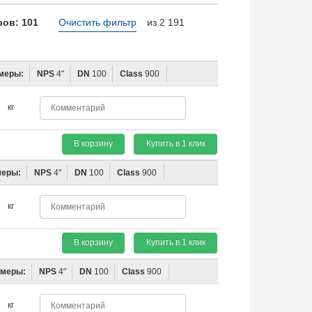
ов: 101
Очистить фильтр
из 2 191
меры:
NPS
4"
DN
100
Class
900
кг
В корзину
Купить в 1 клик
меры:
NPS
4"
DN
100
Class
900
кг
В корзину
Купить в 1 клик
змеры:
NPS
4"
DN
100
Class
900
кг