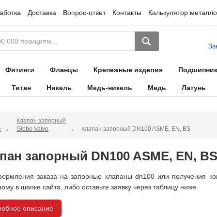
аботка
Доставка
Вопрос-ответ
Контакты
Калькулятор металло
За
Фитинги
Фланцы
Крепежные изделия
Подшипни
Титан
Никель
Медь-никель
Медь
Латунь
Клапан запорный
я
Globe Valve
Клапан запорный DN100 ASME, EN, BS
пан запорный DN100 ASME, EN, B
ормления заказа на запорные клапаны dn100 или получения кон
ному в шапке сайта, либо оставьте заявку через таблицу ниже.
робное описание