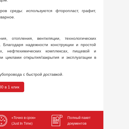
дом.
ов среды: используются фторопласт, графит,
варное.
я, отопления, вентиляции, технологических
й. Благодаря надежности конструкции и простой
х, нефтехимических комплексах, пищевой и
и циклами открытия/закрытия и эксплуатации в
убопровода с быстрой доставкой.
0 в 1 клик
«Точно в срок»
Полный пакет
(Just In Time)
документов