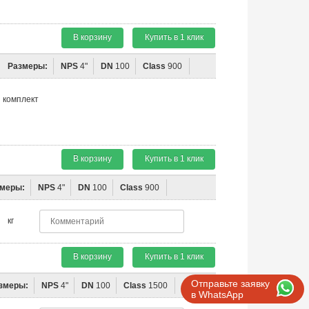
В корзину
Купить в 1 клик
Размеры:
NPS
4"
DN
100
Class
900
комплект
В корзину
Купить в 1 клик
меры:
NPS
4"
DN
100
Class
900
кг
В корзину
Купить в 1 клик
Отправьте заявку
змеры:
NPS
4"
DN
100
Class
1500
в WhatsApp