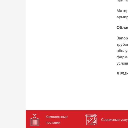
при п
Матер
армир
Обла
Запо
трубо
обсл
фарма
услов
В ЕМК
Комплексные
Сервисные услу
поставки