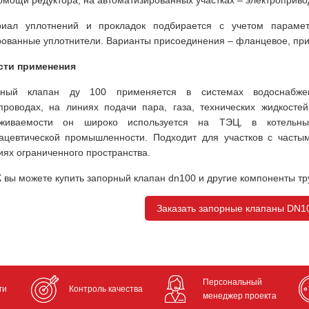
омощи редуктора, на автоматизированных участках – электроприво
иал уплотнений и прокладок подбирается с учетом параметр
ованные уплотнители. Варианты присоединения – фланцевое, при
сти применения
рный клапан ду 100 применяется в системах водоснабжени
проводах, на линиях подачи пара, газа, технических жидкосте
уживаемости он широко используется на ТЭЦ, в котельны
цевтической промышленности. Подходит для участков с частым
иях ограниченного пространства.
 вы можете купить запорный клапан dn100 и другие компоненты тр
Заказать запорные клапаны DN10
Персональный
ги
Контроль качества
менеджер проекта