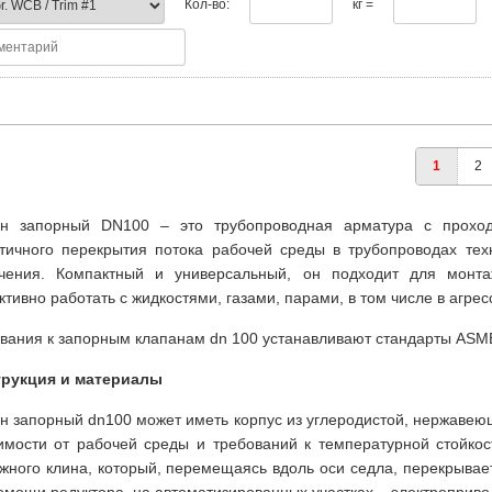
Кол-во:
кг =
1
2
ан запорный DN100 – это трубопроводная арматура с прохо
тичного перекрытия потока рабочей среды в трубопроводах тех
чения. Компактный и универсальный, он подходит для монта
тивно работать с жидкостями, газами, парами, в том числе в агр
вания к запорным клапанам dn 100 устанавливают стандарты ASME
трукция и материалы
н запорный dn100 может иметь корпус из углеродистой, нержавеюще
имости от рабочей среды и требований к температурной стойкос
жного клина, который, перемещаясь вдоль оси седла, перекрывае