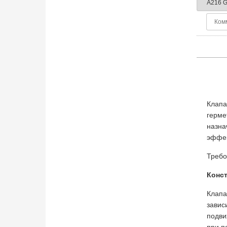
Клап
герме
назна
эффек
Требо
Конс
Клапа
завис
подви