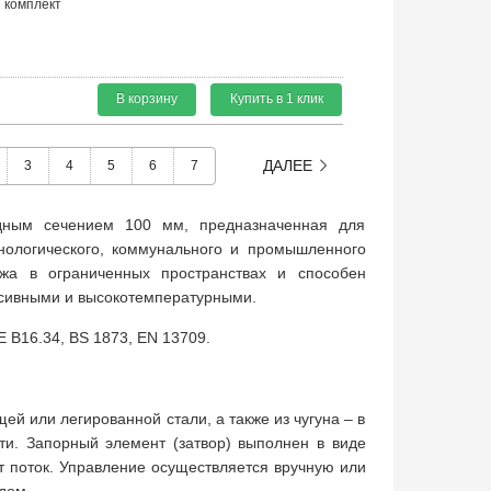
комплект
В корзину
Купить в 1 клик
ДАЛЕЕ
3
4
5
6
7
дным сечением 100 мм, предназначенная для
нологического, коммунального и промышленного
жа в ограниченных пространствах и способен
ессивными и высокотемпературными.
 B16.34, BS 1873, EN 13709.
й или легированной стали, а также из чугуна – в
ти. Запорный элемент (затвор) выполнен в виде
т поток. Управление осуществляется вручную или