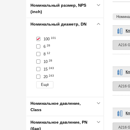
Номинальный размер, NPS
(inch)
Номина
Номинальный диаметр, DN
Кл
101
100
28
6
12
8
28
10
243
15
Кл
243
20
Номинальное давление,
Class
Кл
Номинальное давление, PN
(бар)