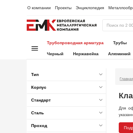
О компании
Проекты
Энциклопедия
Металлообр
Трубопроводная арматура
Трубы
Черный
Нержавейка
Алюминий
Тип
Главна
Корпус
Кла
Стандарт
Для оф
Сталь
указан
Проход
Под