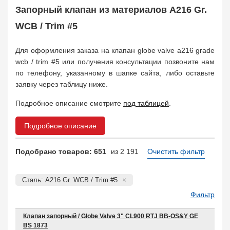
Safety Valve
1
Запорный клапан из материалов A216 Gr.
Клапан обратный
WCB / Trim #5
Check Valve
3704
Кран шаровой
Ball Valve
Для оформления заказа на клапан globe valve a216 grade
3321
wcb / trim #5 или получения консультации позвоните нам
Кран пробковый
Plug Valve
по телефону, указанному в шапке сайта, либо оставьте
148
заявку через таблицу ниже.
Затвор дисковый
Butterfly Valve
1
Подробное описание смотрите
под таблицей
.
Фильтр сетчатый
Strainer
1138
Подробное описание
Конденсатоотводчик
Steam Trap
4
Подобрано товаров: 651
из 2 191
Очистить фильтр
Компенсатор
Expansion Joint
7
Пламегаситель
Сталь: A216 Gr. WCB / Trim #5
Flame Arrester
73
Фильтр
Заказать в 1 клик
Клапан запорный / Globe Valve 3" CL900 RTJ BB-OS&Y GE
BS 1873