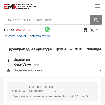
Togg
navi
+
7 495
241-23-63
0
Воспользуйтесь каталогом, положите товар в корзину и оформите заказ.
Заказать звонок
sales@emk.bz
Трубопроводная арматура
Трубы
Фитинги
Фланцы
Задвижка
Gate Valve
3988
Задвижка ножевая
Еще
Knife Gate Valve
1
Клапан запорный
Globe Valve
2191
Клапан запорный
Главная
Клапан регулирующий
Globe Valve
Control Valve
Запорный клапан из материалов A216 Gr. WCB / Trim #5
2
Клапан предохранительный