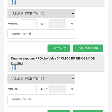
Кол-во:
шт =
кг
В корзину
Купить в 1 клик
Клапан запорный / Globe Valve 3" CL900 RF BB-OS&Y GE
BS 1873
Кол-во:
шт =
кг