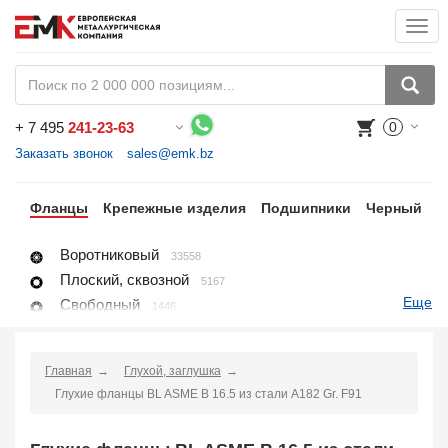
Togg
navi
+
7 495
241-23-63
0
Воспользуйтесь каталогом, положите товар в корзину и оформите заказ.
Заказать звонок
sales@emk.bz
ги
Фланцы
Крепежные изделия
Подшипники
Черный
Н
Воротниковый
33558
Плоский, сквозной
5167
Еще
Свободный
1446
Глухой, заглушка
8396
Раструбный
4118
Главная
Глухой, заглушка
Резьбовой
1650
Глухие фланцы BL ASME B 16.5 из стали A182 Gr. F91
Воротниковый удлиненный
428
Заглушка поворотная
2667