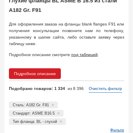
Глухие фланцы BL ASME B 16.5 из стали
КОФ, ответный
4823
Отбортовка, втулка, кольцо
A182 Gr. F91
1119
Прокладка фланцевая
4755
Заказать в 1 клик
Для оформления заказа на фланцы blank flanges F91 или
получения консультации позвоните нам по телефону,
указанному в шапке сайта, либо оставьте заявку через
таблицу ниже.
Подробное описание смотрите
под таблицей
.
Подробное описание
Подобрано товаров: 1 334
из 8 396
Очистить фильтр
Сталь: A182 Gr. F91
Стандарт: ASME B16.5
Тип фланца: BL - глухой
Фильтр