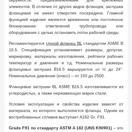
окружности, предназначенными для крепежных
элементов. В отличие от других видов фланцев, заглушка
фланцевая не имеет отверстия посередине. Главной
функцией изделия является временное или постоянное
блокирование ответвлений трубопровода или
оборудования с целью остановить поток рабочей среды.
Регламентируется
глухой фланец BL
стандартом ASME B
16.5. Спецификация устанавливает размеры, допуски,
маркировку, материалы изготовления, рейтинги рабочих
температур и давления и т.д. Номинальные размеры
фланцевых заглушек B16.5 варьируются от ½ до 24”.
Номинальное давление (класс) – от 150 до 2500.
Фланцевые заглушки BL ASME B16.5 изготавливаются из
углеродистых, а также нержавеющих марок стали.
Условия эксплуатации и свойства изделия зависят от
материала, из которого выполняются фланцы. Одним из
востребованных сплавов выступает A182 Gr. F91.
Grade F91 по стандарту ASTM A 182 (UNS K90901)
– это