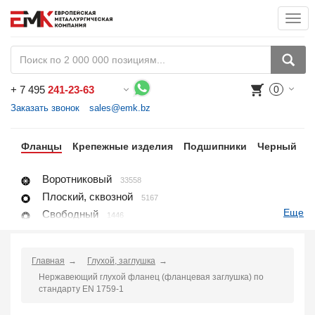
Togg
navi
+
7 495
241-23-63
0
Воспользуйтесь каталогом, положите товар в корзину и оформите заказ.
Заказать звонок
sales@emk.bz
ги
Фланцы
Крепежные изделия
Подшипники
Черный
Н
Воротниковый
33558
Плоский, сквозной
5167
Еще
Свободный
1446
Глухой, заглушка
8396
Раструбный
4118
Главная
Глухой, заглушка
Резьбовой
1650
Нержавеющий глухой фланец (фланцевая заглушка) по
Воротниковый удлиненный
428
стандарту EN 1759-1
Заглушка поворотная
2667