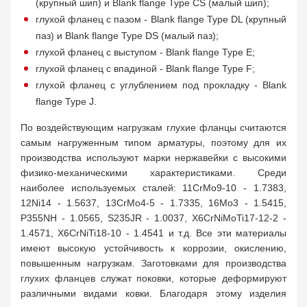
(крупный шип) и Blank flange Type CS (малый шип);
глухой фланец с пазом - Blank flange Type DL (крупный
паз) и Blank flange Type DS (малый паз);
глухой фланец с выступом - Blank flange Type E;
глухой фланец с впадиной - Blank flange Type F;
глухой фланец с углублением под прокладку - Blank
flange Type J.
По воздействующим нагрузкам глухие фланцы считаются
самым нагруженным типом арматуры, поэтому для их
производства используют марки нержавейки с высокими
физико-механическими характеристиками. Среди
наиболее используемых сталей: 11CrMo9-10 - 1.7383,
12Ni14 - 1.5637, 13CrMo4-5 - 1.7335, 16Mo3 - 1.5415,
P355NH - 1.0565, S235JR - 1.0037, X6CrNiMoTi17-12-2 -
1.4571, X6CrNiTi18-10 - 1.4541 и т.д. Все эти материалы
имеют высокую устойчивость к коррозии, окислению,
повышенным нагрузкам. Заготовками для производства
глухих фланцев служат поковки, которые деформируют
различными видами ковки. Благодаря этому изделия