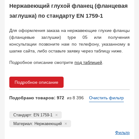
КОФ, ответный
4823
Нержавеющий глухой фланец (фланцевая
Отбортовка, втулка, кольцо
1119
заглушка) по стандарту EN 1759-1
Прокладка фланцевая
4755
Заказать в 1 клик
Для оформления заказа на нержавеющие глухие фланцы
(фланцевые заглушки) type 05 или получения
консультации позвоните нам по телефону, указанному в
шапке сайта, либо оставьте заявку через таблицу ниже.
Подробное описание смотрите
под таблицей
.
Подробное описание
Подобрано товаров: 972
из 8 396
Очистить фильтр
Стандарт: EN 1759-1
Материал: Нержавеющий
Фильтр