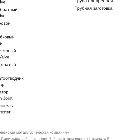
Труба оребренная
lve
Трубная заготовка
обратный
lve
ровой
e
обковый
e
исковый
 Valve
етчатый
атоотводчик
ap
атор
n Joint
ситель
rester
пейская металлургическая компания»
-я Синичкина, д.9а, строение 7, 5 этаж, помещение I, комната 5