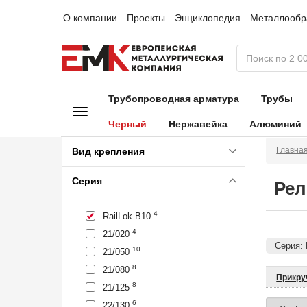
О компании
Проекты
Энциклопедия
Металлообр
Трубопроводная арматура
Трубы
Черный
Нержавейка
Алюминий
Главна
Вид крепления
Серия
Рел
4
RailLok B10
4
21/020
Серия: 
10
21/050
8
21/080
Прикру
8
21/125
6
22/130