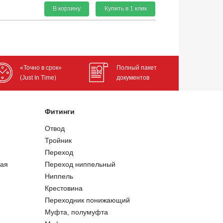
В корзину
Купить в 1 клик
«Точно в срок»
Полный пакет
(Just In Time)
документов
Фитинги
Отвод
Тройник
Переход
ая
Переход ниппельный
Ниппель
Крестовина
Переходник понижающий
Муфта, полумуфта