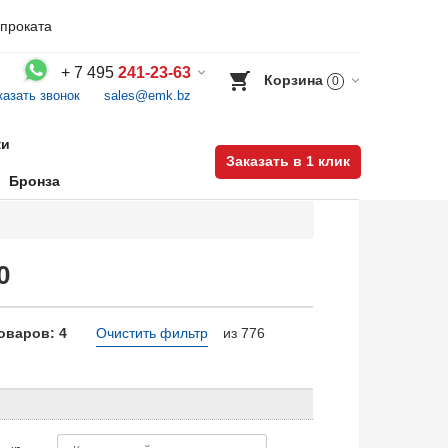
проката
+
7 495
241-23-63
Корзина
0
казать звонок
sales@emk.bz
Воспользуйтесь каталогом, положите товар в корзину и оформите заказ.
ки
Заказать в 1 клик
Бронза
0
оваров: 4
Очистить фильтр
из 776