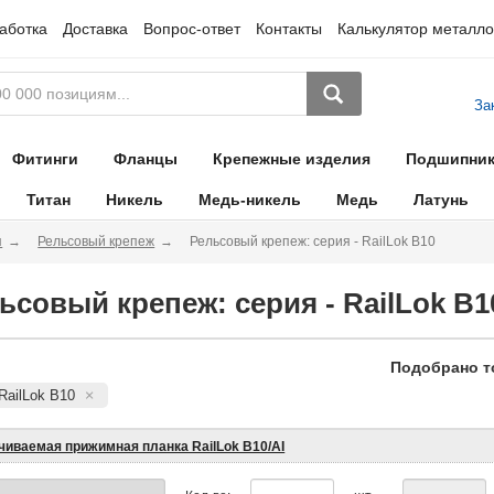
аботка
Доставка
Вопрос-ответ
Контакты
Калькулятор металло
За
Фитинги
Фланцы
Крепежные изделия
Подшипни
Титан
Никель
Медь-никель
Медь
Латунь
я
Рельсовый крепеж
Рельсовый крепеж: серия - RailLok B10
ьсовый крепеж: серия - RailLok B1
Подобрано т
RailLok B10
чиваемая прижимная планка RailLok B10/AI