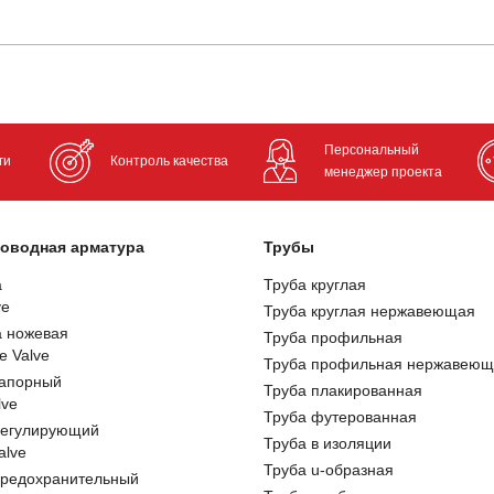
Персональный
ги
Контроль качества
менеджер проекта
оводная арматура
Трубы
а
Труба круглая
ve
Труба круглая нержавеющая
а ножевая
Труба профильная
e Valve
Труба профильная нержавеющ
запорный
Труба плакированная
lve
Труба футерованная
регулирующий
Труба в изоляции
alve
Труба u-образная
предохранительный