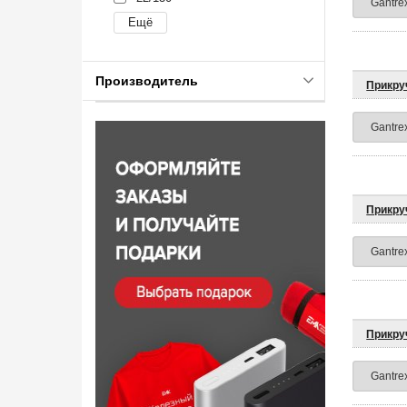
Производитель
Прикру
Прикру
Прикру