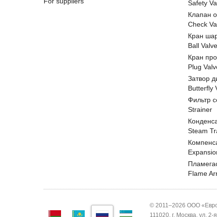
For suppliers
Safety Va
Клапан 
Check Va
Кран ша
Ball Valv
Кран пр
Plug Valv
Затвор д
Butterfly
Фильтр с
Strainer
Конденс
Steam Tr
Компенс
Expansio
Пламега
Flame Ar
© 2011–2026 ООО «Евро
111020, г. Москва, ул. 2