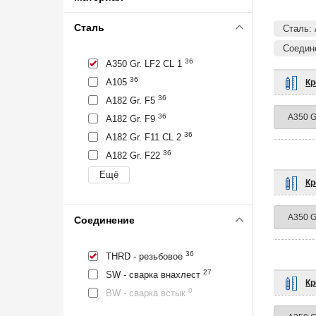
Сталь
Сталь: 
Соедин
36
A350 Gr. LF2 CL 1
36
A105
Кр
36
A182 Gr. F5
36
A182 Gr. F9
36
A182 Gr. F11 CL 2
36
A182 Gr. F22
Кр
Соединение
36
THRD - резьбовое
27
SW - сварка внахлест
Кр
0
BW - сварка встык