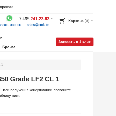
проката
+
7 495
241-23-63
Корзина
0
казать звонок
sales@emk.bz
Воспользуйтесь каталогом, положите товар в корзину и оформите заказ.
ки
Заказать в 1 клик
Бронза
 1
50 Grade LF2 CL 1
 1 или получения консультации позвоните
аблицу ниже.