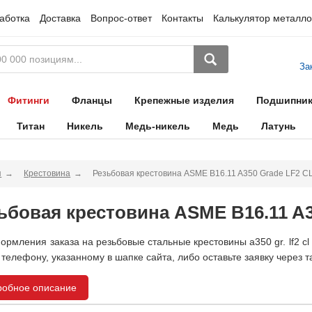
аботка
Доставка
Вопрос-ответ
Контакты
Калькулятор металло
За
Фитинги
Фланцы
Крепежные изделия
Подшипни
Титан
Никель
Медь-никель
Медь
Латунь
я
Крестовина
Резьбовая крестовина ASME B16.11 A350 Grade LF2 CL
ьбовая крестовина ASME B16.11 A3
ормления заказа на резьбовые стальные крестовины a350 gr. lf2 cl
 телефону, указанному в шапке сайта, либо оставьте заявку через т
робное описание