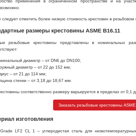
обство применения в ограниченном пространстве и на участк
возможно.
е следует отметить более низкую стоимость крестовин в резьбово
ндартные размеры крестовины ASME B16.11
ные резьбовые крестовины представлены в номинальных ра
етствуют:
минальный диаметр – от DN6 до DN100;
ружный диаметр – от 22 до 152 мм;
диус – от 21 до 114 мм;
лщина стенки – от 3,18 до 18,67 мм.
рестовины соответственно размеру варьируется в пределах от 0,1 до
Заказать резьбовые крестовины ASME 
ериал изготовления
Grade LF2 CL 1 – углеродистая сталь для низкотемпературных