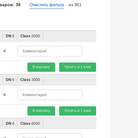
варов: 36
Очистить фильтр
из 361
"
DN
6
Class
2000
кг
В корзину
Купить в 1 клик
"
DN
6
Class
3000
кг
В корзину
Купить в 1 клик
"
DN
6
Class
6000