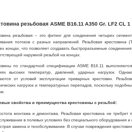
товина резьбовая ASME B16.11 A350 Gr. LF2 CL 1
овина резьбовая – это фитинг для соединения четырех сегмен
вания потоков c разных направлений. Резьбовая крестовина 
ех концах, что позволяет создавать быстроразъемные соединени
етствующей наружной резьбой на концах.
овины по стандартной спецификации ASME B16.11 выполняются
иях высоких температур, давлений, ударных нагрузок. Однак
аются от условий эксплуатации приварных крестовин. Резьбо
ических нагрузок и температурных перепадов, поскольку подобны
ам.
евые свойства и преимущества крестовины с резьбой:
остота монтажа и демонтажа. Резьбовая крестовина не требует 
служивание в полевых условиях без специального оборудования и 
страя замена и техобслуживание. В случае повреждения крестовин