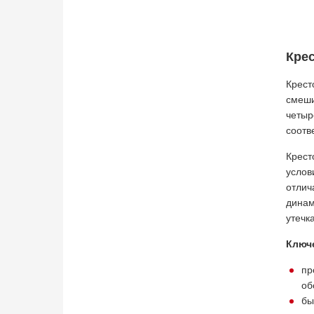
Крес
Крест
смеши
четыр
соотв
Крест
услов
отлич
динам
утечк
Ключ
пр
об
бы