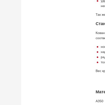
уд
не
Так ж
Ста
Кова
соотв
но
на
ра
то
Вес к
Мат
A350 