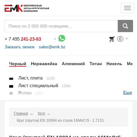
Togg
navi
+
7 495
241-23-63
0
Воспользуйтесь каталогом, положите товар в корзину и оформите заказ.
Заказать звонок
sales@emk.bz
ки
Черный
Нержавейка
Алюминий
Титан
Никель
Мед
Лист, плита
11156
Лист специальный
12081
Еще
Рулон
1403
Круг
3250
Квадрат
895
Главная
Круг
Полоса
10866
Круг (пруток) EN 10084 из стали 16MnCr5 - 1.7131
Шестигранник
71
Проволока
91