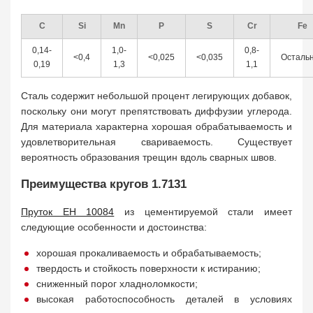
С
Si
Mn
P
S
Cr
Fe
0,14-
1,0-
0,8-
<0,4
<0,025
<0,035
Осталь
0,19
1,3
1,1
Сталь содержит небольшой процент легирующих добавок,
поскольку они могут препятствовать диффузии углерода.
Для материала характерна хорошая обрабатываемость и
удовлетворительная свариваемость. Существует
вероятность образования трещин вдоль сварных швов.
Преимущества кругов 1.7131
Пруток ЕН 10084
из цементируемой стали имеет
следующие особенности и достоинства:
хорошая прокаливаемость и обрабатываемость;
твердость и стойкость поверхности к истиранию;
сниженный порог хладноломкости;
высокая работоспособность деталей в условиях