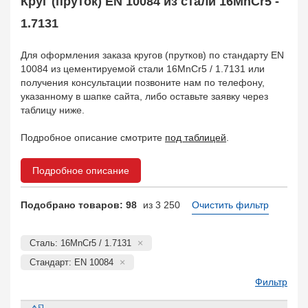
Круг (пруток) EN 10084 из стали 16MnCr5 -
Арматура
10
Поковка
1.7131
120
Балка двутавровая
817
Для оформления заказа кругов (прутков) по стандарту EN
Балка тавровая
14
10084 из цементируемой стали 16MnCr5 / 1.7131 или
Швеллер
178
получения консультации позвоните нам по телефону,
Уголок
332
указанному в шапке сайта, либо оставьте заявку через
Полособульб
таблицу ниже.
54
Рельсы
78
Подробное описание смотрите
под таблицей
.
Рельсовый крепеж
776
Заказать в 1 клик
Подробное описание
Подобрано товаров: 98
из 3 250
Очистить фильтр
Сталь: 16MnCr5 / 1.7131
Стандарт: EN 10084
Фильтр