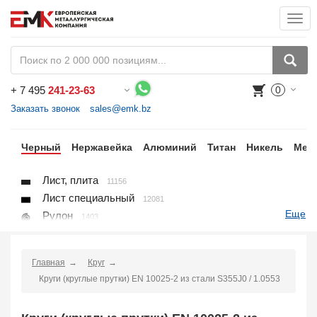
Togg
navi
+
7 495
241-23-63
0
Воспользуйтесь каталогом, положите товар в корзину и оформите заказ.
Заказать звонок
sales@emk.bz
ки
Черный
Нержавейка
Алюминий
Титан
Никель
Мед
Лист, плита
11156
Лист специальный
12081
Еще
Рулон
1403
Круг
3250
Квадрат
895
Главная
Круг
Полоса
10866
Круги (круглые прутки) EN 10025-2 из стали S355J0 / 1.0553
Шестигранник
71
Проволока
91