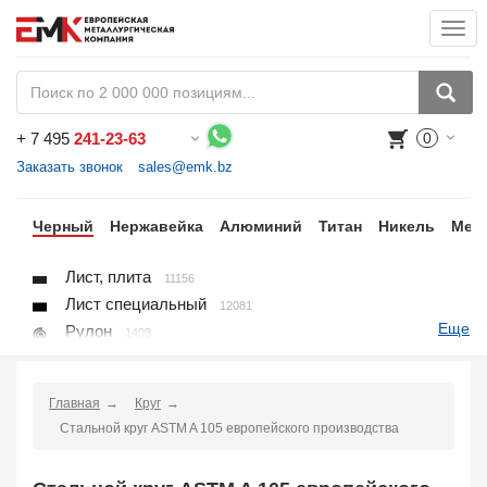
Togg
navi
+
7 495
241-23-63
0
Воспользуйтесь каталогом, положите товар в корзину и оформите заказ.
Заказать звонок
sales@emk.bz
ки
Черный
Нержавейка
Алюминий
Титан
Никель
Мед
Лист, плита
11156
Лист специальный
12081
Еще
Рулон
1403
Круг
3250
Квадрат
895
Главная
Круг
Полоса
10866
Стальной круг ASTM A 105 европейского производства
Шестигранник
71
Проволока
91