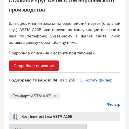
Стальной круг ASTM A 105 европейского
Арматура
10
Поковка
производства
120
Балка двутавровая
817
Для оформления заказа на европейский пруток (стальной
Балка тавровая
14
круг) ASTM A105 или получения консультации позвоните
Швеллер
178
нам по телефону, указанному в шапке сайта, либо
Уголок
332
оставьте заявку через таблицу ниже.
Полособульб
54
Рельсы
Подробное описание смотрите
под таблицей
.
78
Рельсовый крепеж
776
Подробное описание
Заказать в 1 клик
Подобрано товаров: 94
из 3 250
Очистить фильтр
Стандарт: ASTM A105
Фильтр
Круг (пруток) 2мм ASTM A105