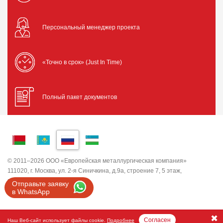
Персональный менеджер проекта
«Точно в срок» (Just In Time)
Полный пакет документов
© 2011–2026 ООО «Европейская металлургическая компания»
111020, г. Москва, ул. 2-я Синичкина, д.9а, строение 7, 5 этаж,
помещение I, комната 5
Отправьте заявку
ИНН 7743820503 ООО "ЕМК"
в WhatsApp
Согласен
Наш Веб-сайт использует файлы cookie.
Подробнее