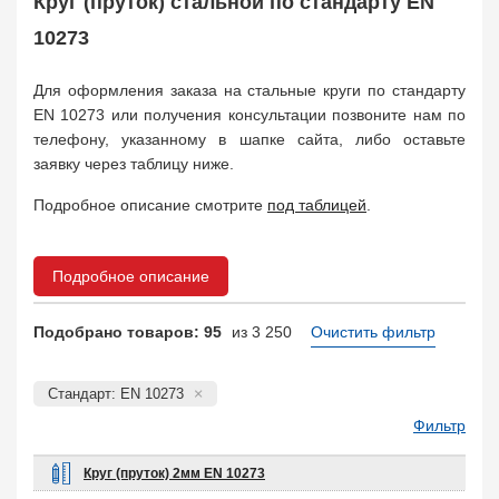
Круг (пруток) стальной по стандарту EN
Арматура
10
Поковка
10273
120
Балка двутавровая
817
Для оформления заказа на стальные круги по стандарту
Балка тавровая
14
EN 10273 или получения консультации позвоните нам по
Швеллер
178
телефону, указанному в шапке сайта, либо оставьте
Уголок
332
заявку через таблицу ниже.
Полособульб
54
Рельсы
Подробное описание смотрите
под таблицей
.
78
Рельсовый крепеж
776
Заказать в 1 клик
Подробное описание
Подобрано товаров: 95
из 3 250
Очистить фильтр
Стандарт: EN 10273
Фильтр
Круг (пруток) 2мм EN 10273