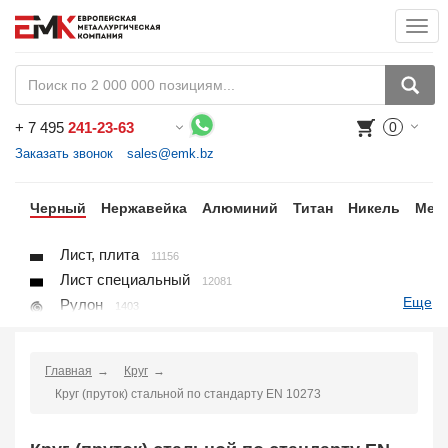
Togg
navi
+
7 495
241-23-63
0
Воспользуйтесь каталогом, положите товар в корзину и оформите заказ.
Заказать звонок
sales@emk.bz
ки
Черный
Нержавейка
Алюминий
Титан
Никель
Мед
Лист, плита
11156
Лист специальный
12081
Еще
Рулон
1403
Круг
3250
Квадрат
895
Главная
Круг
Полоса
10866
Круг (пруток) стальной по стандарту EN 10273
Шестигранник
71
Проволока
91