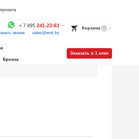
проката
+
7 495
241-23-63
Корзина
0
казать звонок
sales@emk.bz
Воспользуйтесь каталогом, положите товар в корзину и оформите заказ.
ки
Заказать в 1 клик
Бронза