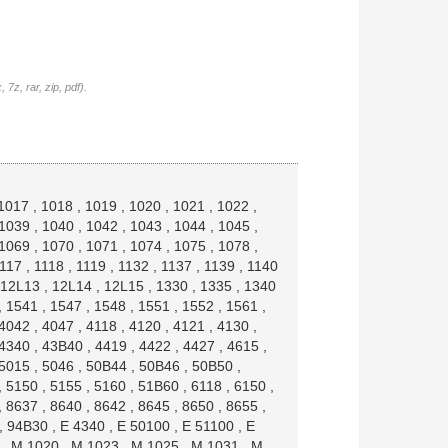
7z, rar, zip, pdf).
1017
,
1018
,
1019
,
1020
,
1021
,
1022
,
1039
,
1040
,
1042
,
1043
,
1044
,
1045
,
1069
,
1070
,
1071
,
1074
,
1075
,
1078
,
117
,
1118
,
1119
,
1132
,
1137
,
1139
,
1140
12L13
,
12L14
,
12L15
,
1330
,
1335
,
1340
,
1541
,
1547
,
1548
,
1551
,
1552
,
1561
,
4042
,
4047
,
4118
,
4120
,
4121
,
4130
,
4340
,
43B40
,
4419
,
4422
,
4427
,
4615
,
5015
,
5046
,
50B44
,
50B46
,
50B50
,
,
5150
,
5155
,
5160
,
51B60
,
6118
,
6150
,
,
8637
,
8640
,
8642
,
8645
,
8650
,
8655
,
,
94B30
,
E 4340
,
E 50100
,
E 51100
,
E
,
M 1020
,
M 1023
,
M 1025
,
M 1031
,
M