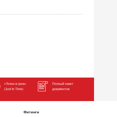
«Точно в срок»
Полный пакет
(Just In Time)
документов
Фитинги