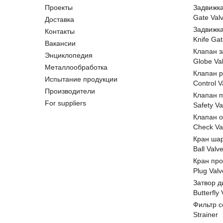
Проекты
Задвижк
Gate Val
Доставка
Задвижк
Контакты
Knife Gat
Вакансии
Клапан 
Энциклопедия
Globe Va
Металлообработка
Клапан 
Испытание продукции
Control V
Производители
Клапан 
For suppliers
Safety Va
Клапан 
Check Va
Кран ша
Ball Valv
Кран пр
Plug Valv
Затвор д
Butterfly
Фильтр с
Strainer