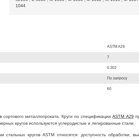
1044
ASTM A29
7
0,302
По запросу
60
пов сортового металлопроката. Круги по спецификации
ASTM A29
пр
ерных кругов используются углеродистые и легированные стали.
м стальных кругов ASTM относятся: доступность обработки, вы