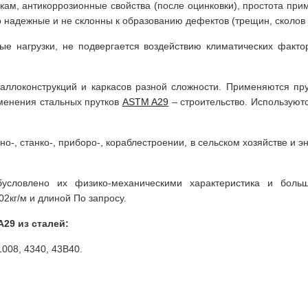
узкам, антикоррозионные свойства (после оцинковки), простота пр
 надежные и не склонны к образованию дефектов (трещин, сколов и
ые нагрузки, не подвергается воздействию климатических факто
аллоконструкций и каркасов разной сложности. Применяются пру
именения стальных прутков
ASTM A29
– строительство. Используют
о-, станко-, приборо-, кораблестроении, в сельском хозяйстве и э
бусловлено их физико-механическими характеристика и боль
02кг/м и длиной По запросу.
29 из сталей:
1008, 4340, 43B40.