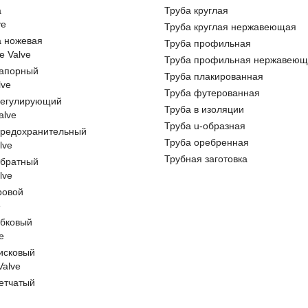
а
Труба круглая
ve
Труба круглая нержавеющая
а ножевая
Труба профильная
e Valve
Труба профильная нержавеющ
запорный
Труба плакированная
lve
Труба футерованная
регулирующий
Труба в изоляции
alve
Труба u-образная
предохранительный
Труба оребренная
lve
Трубная заготовка
обратный
lve
ровой
e
обковый
e
исковый
 Valve
етчатый