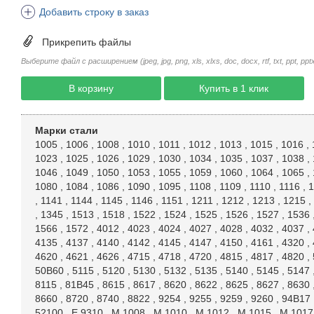
Добавить строку в заказ
Прикрепить файлы
Выберите файл с расширением (jpeg, jpg, png, xls, xlxs, doc, docx, rtf, txt, ppt, pptx, 
В корзину
Купить в 1 клик
Марки стали
1005
,
1006
,
1008
,
1010
,
1011
,
1012
,
1013
,
1015
,
1016
,
1023
,
1025
,
1026
,
1029
,
1030
,
1034
,
1035
,
1037
,
1038
,
1046
,
1049
,
1050
,
1053
,
1055
,
1059
,
1060
,
1064
,
1065
,
1080
,
1084
,
1086
,
1090
,
1095
,
1108
,
1109
,
1110
,
1116
,
1
,
1141
,
1144
,
1145
,
1146
,
1151
,
1211
,
1212
,
1213
,
1215
,
,
1345
,
1513
,
1518
,
1522
,
1524
,
1525
,
1526
,
1527
,
1536
1566
,
1572
,
4012
,
4023
,
4024
,
4027
,
4028
,
4032
,
4037
,
4135
,
4137
,
4140
,
4142
,
4145
,
4147
,
4150
,
4161
,
4320
,
4620
,
4621
,
4626
,
4715
,
4718
,
4720
,
4815
,
4817
,
4820
,
50B60
,
5115
,
5120
,
5130
,
5132
,
5135
,
5140
,
5145
,
5147
8115
,
81B45
,
8615
,
8617
,
8620
,
8622
,
8625
,
8627
,
8630
8660
,
8720
,
8740
,
8822
,
9254
,
9255
,
9259
,
9260
,
94B17
52100
,
E 9310
,
M 1008
,
M 1010
,
M 1012
,
M 1015
,
M 1017