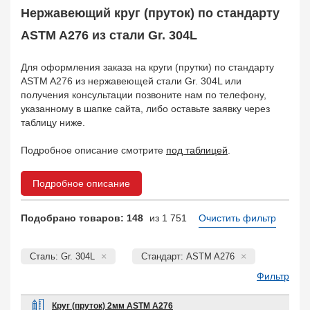
Балка двутавровая
105
Нержавеющий круг (пруток) по стандарту
Балка тавровая
133
ASTM A276 из стали Gr. 304L
Швеллер
95
Уголок
408
Для оформления заказа на круги (прутки) по стандарту
Заказать в 1 клик
ASTM A276 из нержавеющей стали Gr. 304L или
получения консультации позвоните нам по телефону,
указанному в шапке сайта, либо оставьте заявку через
таблицу ниже.
Подробное описание смотрите
под таблицей
.
Подробное описание
Подобрано товаров: 148
из 1 751
Очистить фильтр
Сталь: Gr. 304L
Стандарт: ASTM A276
Фильтр
Круг (пруток) 2мм ASTM A276