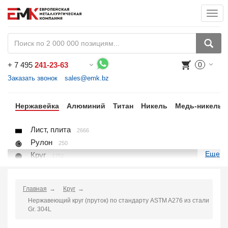
Togg
navi
+
7 495
241-23-63
0
Воспользуйтесь каталогом, положите товар в корзину и оформите заказ.
Заказать звонок
sales@emk.bz
ый
Нержавейка
Алюминий
Титан
Никель
Медь-никель
Лист, плита
2666
Рулон
250
Еще
Круг
1751
Квадрат
523
Полоса
857
Главная
Круг
Шестигранник
205
Нержавеющий круг (пруток) по стандарту ASTM A276 из стали
Проволока
45
Gr. 304L
Поковка
48