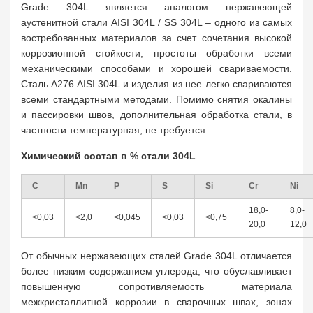
Grade 304L является аналогом нержавеющей
аустенитной стали AISI 304L / SS 304L – одного из самых
востребованных материалов за счет сочетания высокой
коррозионной стойкости, простоты обработки всеми
механическими способами и хорошей свариваемости.
Сталь A276 AISI 304L и изделия из нее легко свариваются
всеми стандартными методами. Помимо снятия окалины
и пассировки швов, дополнительная обработка стали, в
частности температурная, не требуется.
Химический состав в % стали 304L
C
Mn
P
S
Si
Cr
Ni
18,0-
8,0-
<0,03
<2,0
<0,045
<0,03
<0,75
20,0
12,0
От обычных нержавеющих сталей Grade 304L отличается
более низким содержанием углерода, что обуславливает
повышенную сопротивляемость материала
межкристаллитной коррозии в сварочных швах, зонах