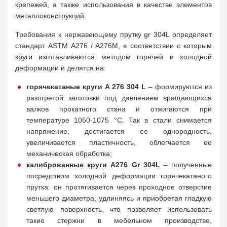
крепежей, а также использования в качестве элементов
металлоконструкций.
Требования к нержавеющему прутку gr 304L определяет
стандарт ASTM A276 / A276
M, в соответствии с которым
круги изготавливаются методом горячей и холодной
деформации и делятся на:
горячекатаные круги A 276 304 L
– формируются из
разогретой заготовки под давлением вращающихся
валков прокатного стана и отжигаются при
температуре 1050-1075 °C. Так в стали снимается
напряжение, достигается ее однородность,
увеличивается пластичность, облегчается ее
механическая обработка;
калиброванные круги A276 Gr 304
L
– полученные
посредством холодной деформации горячекатаного
прутка: он протягивается через проходное отверстие
меньшего диаметра, удлиняясь и приобретая гладкую
светлую поверхность, что позволяет использовать
такие стержни в мебельном производстве,