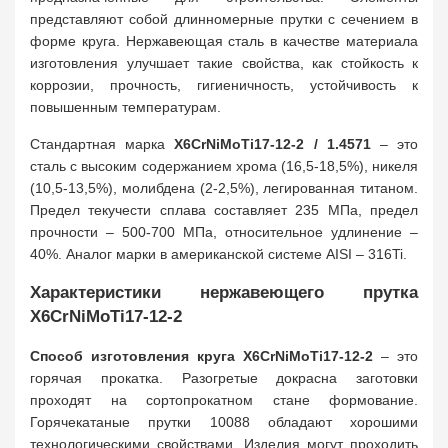
представляют собой длинномерные прутки с сечением в
форме круга. Нержавеющая сталь в качестве материала
изготовления улучшает такие свойства, как стойкость к
коррозии, прочность, гигиеничность, устойчивость к
повышенным температурам.
Стандартная марка
X6CrNiMoTi17-12-2 / 1.4571
– это
сталь с высоким содержанием хрома (16,5-18,5%), никеля
(10,5-13,5%), молибдена (2-2,5%), легированная титаном.
Предел текучести сплава составляет 235 МПа, предел
прочности – 500-700 МПа, относительное удлинение –
40%. Аналог марки в американской системе AISI – 316Ti.
Характеристики нержавеющего прутка
X6CrNiMoTi17-12-2
Способ изготовления круга X6CrNiMoTi17-12-2
– это
горячая прокатка. Разогретые докрасна заготовки
проходят на сортопрокатном стане формование.
Горячекатаные прутки 10088 обладают хорошими
технологическими свойствами. Изделия могут проходить