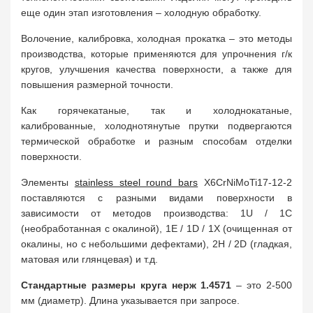
еще один этап изготовления – холодную обработку.
Волочение, калибровка, холодная прокатка – это методы
производства, которые применяются для упрочнения г/к
кругов, улучшения качества поверхности, а также для
повышения размерной точности.
Как горячекатаные, так и холоднокатаные,
калиброванные, холоднотянутые прутки подвергаются
термической обработке и разным способам отделки
поверхности.
Элементы
stainless steel round bars
X6CrNiMoTi17-12-2
поставляются с разными видами поверхности в
зависимости от методов производства: 1U / 1C
(необработанная с окалиной), 1Е / 1D / 1Х (очищенная от
окалины, но с небольшими дефектами), 2Н / 2D (гладкая,
матовая или глянцевая) и т.д.
Стандартные размеры круга нерж 1.4571
– это 2-500
мм (диаметр). Длина указывается при запросе.