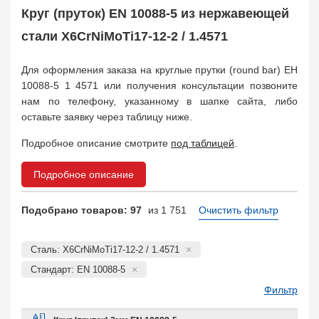
Балка двутавровая
105
Круг (пруток) EN 10088-5 из нержавеющей
Балка тавровая
133
стали X6CrNiMoTi17-12-2 / 1.4571
Швеллер
95
Уголок
408
Для оформления заказа на круглые прутки (round bar) ЕН
Заказать в 1 клик
10088-5 1 4571 или получения консультации позвоните
нам по телефону, указанному в шапке сайта, либо
оставьте заявку через таблицу ниже.
Подробное описание смотрите
под таблицей
.
Подробное описание
Подобрано товаров: 97
из 1 751
Очистить фильтр
Сталь: X6CrNiMoTi17-12-2 / 1.4571
Стандарт: EN 10088-5
Фильтр