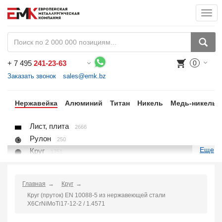
Togg
navi
+
7 495
241-23-63
0
Воспользуйтесь каталогом, положите товар в корзину и оформите заказ.
Заказать звонок
sales@emk.bz
ый
Нержавейка
Алюминий
Титан
Никель
Медь-никель
Лист, плита
2666
Рулон
250
Еще
Круг
1751
Квадрат
523
Полоса
857
Главная
Круг
Шестигранник
205
Круг (пруток) EN 10088-5 из нержавеющей стали
Проволока
45
X6CrNiMoTi17-12-2 / 1.4571
Поковка
48