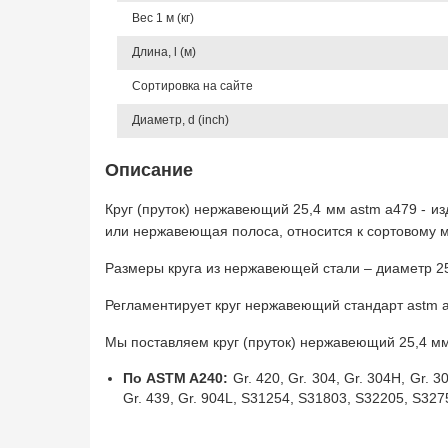
Вес 1 м (кг)
Длина, l (м)
Сортировка на сайте
Диаметр, d (inch)
Описание
Круг (пруток) нержавеющий 25,4 мм astm a479 - и
или нержавеющая полоса, относится к сортовому м
Размеры круга из нержавеющей стали – диаметр 25,
Регламентирует круг нержавеющий стандарт astm 
Мы поставляем круг (пруток) нержавеющий 25,4 мм
По ASTM A240:
Gr. 420, Gr. 304, Gr. 304H, Gr. 30
Gr. 439, Gr. 904L, S31254, S31803, S32205, S327