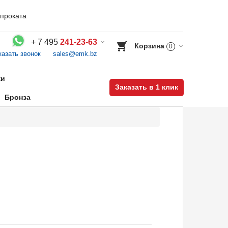
проката
+
7 495
241-23-63
Корзина
0
казать звонок
sales@emk.bz
Воспользуйтесь каталогом, положите товар в корзину и оформите заказ.
ки
Заказать в 1 клик
Бронза