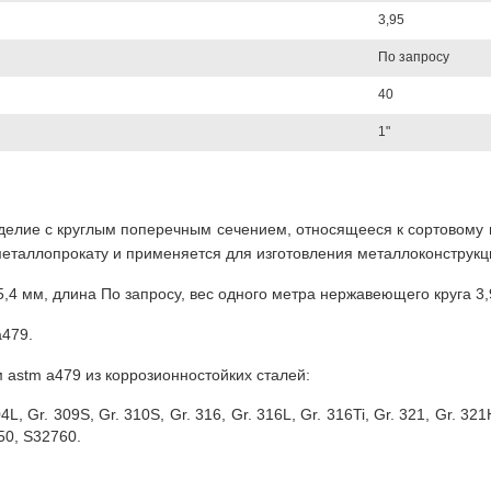
3,95
По запросу
40
1"
зделие с круглым поперечным сечением, относящееся к сортовому
еталлопрокату и применяется для изготовления металлоконструкц
4 мм, длина По запросу, вес одного метра нержавеющего круга 3,9
a479.
 astm a479 из коррозионностойких сталей:
4L, Gr. 309S, Gr. 310S, Gr. 316, Gr. 316L, Gr. 316Ti, Gr. 321, Gr. 321
50, S32760.