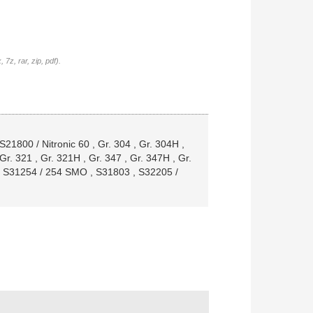
7z, rar, zip, pdf).
 S21800 / Nitronic 60
,
Gr. 304
,
Gr. 304H
,
Gr. 321
,
Gr. 321H
,
Gr. 347
,
Gr. 347H
,
Gr.
,
S31254 / 254 SMO
,
S31803
,
S32205 /