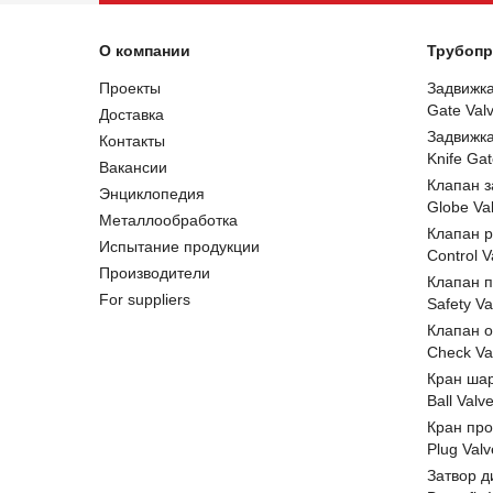
О компании
Трубопр
Проекты
Задвижк
Gate Val
Доставка
Задвижк
Контакты
Knife Gat
Вакансии
Клапан 
Энциклопедия
Globe Va
Металлообработка
Клапан 
Испытание продукции
Control V
Производители
Клапан 
For suppliers
Safety Va
Клапан 
Check Va
Кран ша
Ball Valv
Кран пр
Plug Valv
Затвор д