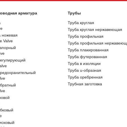
оводная арматура
Трубы
а
Труба круглая
ve
Труба круглая нержавеющая
а ножевая
Труба профильная
e Valve
Труба профильная нержавеющ
запорный
Труба плакированная
lve
Труба футерованная
регулирующий
Труба в изоляции
alve
Труба u-образная
предохранительный
Труба оребренная
lve
Трубная заготовка
обратный
lve
ровой
e
обковый
e
исковый