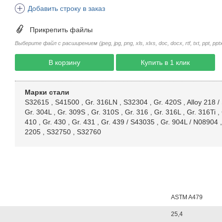
Добавить строку в заказ
Прикрепить файлы
Выберите файл с расширением (jpeg, jpg, png, xls, xlxs, doc, docx, rtf, txt, ppt, pptx, 
В корзину
Купить в 1 клик
Марки стали
S32615
,
S41500
,
Gr. 316LN
,
S32304
,
Gr. 420S
,
Alloy 218 /
Gr. 304L
,
Gr. 309S
,
Gr. 310S
,
Gr. 316
,
Gr. 316L
,
Gr. 316Ti
,
410
,
Gr. 430
,
Gr. 431
,
Gr. 439 / S43035
,
Gr. 904L / N08904
2205
,
S32750
,
S32760
ASTM A479
25,4