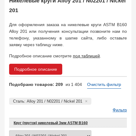
Никелевые круги Alloy 201 / N02201 / Nickel
Поковка
35
Заказать в 1 клик
201
Для оформления заказа на никелевые круги ASTM B160
Alloy 201 или получения консультации позвоните нам по
телефону, указанному в шапке сайта, либо оставьте
заявку через таблицу ниже.
Подробное описание смотрите
под таблицей
.
Подробное описание
Подобрано товаров: 209
из 1 404
Очистить фильтр
Сталь: Alloy 201 / N02201 / Nickel 201
Фильтр
Круг (пруток) никелевый 3мм ASTM B160