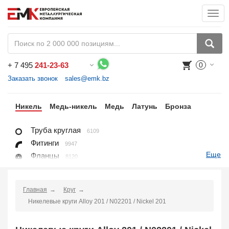
Togg
navi
+
7 495
241-23-63
0
Воспользуйтесь каталогом, положите товар в корзину и оформите заказ.
Заказать звонок
sales@emk.bz
ан
Никель
Медь-никель
Медь
Латунь
Бронза
Труба круглая
6109
Фитинги
9947
Еще
Фланцы
8120
Крепежные изделия
7625
Лист, плита
6096
Главная
Круг
Круг
1404
Никелевые круги Alloy 201 / N02201 / Nickel 201
Квадрат
96
Проволока
702