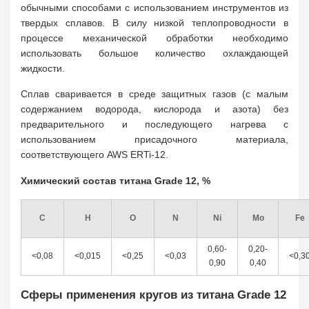
обычными способами с использованием инструментов из
твердых сплавов. В силу низкой теплопроводности в
процессе механической обработки необходимо
использовать большое количество охлаждающей
жидкости.
Сплав сваривается в среде защитных газов (с малым
содержанием водорода, кислорода и азота) без
предварительного и последующего нагрева с
использованием присадочного материала,
соответствующего AWS ERTi-12.
Химический состав титана Grade 12, %
C
H
O
N
Ni
Mo
Fe
0,60-
0,20-
<0,08
<0,015
<0,25
<0,03
<0,3
0,90
0,40
Сферы применения кругов из титана Grade 12