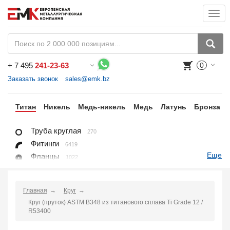
Togg
navi
+
7 495
241-23-63
0
Воспользуйтесь каталогом, положите товар в корзину и оформите заказ.
Заказать звонок
sales@emk.bz
ий
Титан
Никель
Медь-никель
Медь
Латунь
Бронза
Труба круглая
270
Фитинги
6419
Еще
Фланцы
1022
Лист, плита
228
Круг
97
Главная
Круг
Проволока
16
Круг (пруток) ASTM B348 из титанового сплава Ti Grade 12 /
Поковка
100
R53400
Заказать в 1 клик