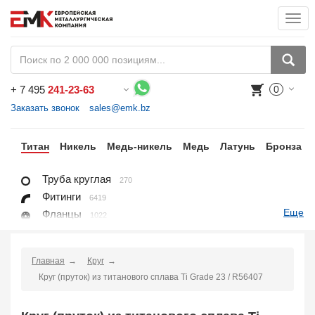
Togg
navi
+
7 495
241-23-63
0
Воспользуйтесь каталогом, положите товар в корзину и оформите заказ.
Заказать звонок
sales@emk.bz
ий
Титан
Никель
Медь-никель
Медь
Латунь
Бронза
Труба круглая
270
Фитинги
6419
Еще
Фланцы
1022
Лист, плита
228
Круг
97
Главная
Круг
Проволока
16
Круг (пруток) из титанового сплава Ti Grade 23 / R56407
Поковка
100
Заказать в 1 клик