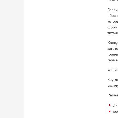
Основ
Горяч
обесп
котор
форми
титан
Холод
загот
горя
геоме
Финиш
Кругл
экспл
Разме
ди
вес