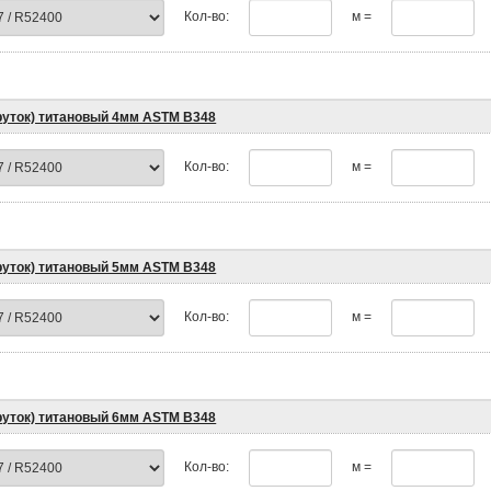
Кол-во:
м =
пруток) титановый 4мм ASTM B348
Кол-во:
м =
пруток) титановый 5мм ASTM B348
Кол-во:
м =
пруток) титановый 6мм ASTM B348
Кол-во:
м =