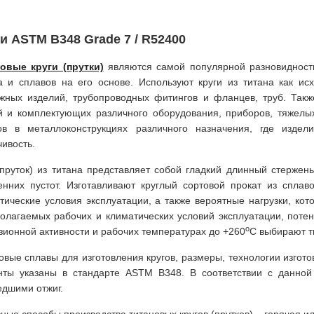
и ASTM B348 Grade 7 / R52400
овые круги (прутки)
являются самой популярной разновидность
а и сплавов на его основе. Используют круги из титана как ис
жных изделий, трубопроводных фитингов и фланцев, труб. Такж
й и комплектующих различного оборудования, приборов, тяжел
ов в металлоконструкциях различного назначения, где изде
чивость.
(пруток) из титана представляет собой гладкий длинный стерже
енних пустот. Изготавливают круглый сортовой прокат из спла
тические условия эксплуатации, а также вероятные нагрузки, кот
олагаемых рабочих и климатических условий эксплуатации, поте
о
зионной активности и рабочих температурах до +260
С выбирают т
овые сплавы для изготовления кругов, размеры, технологии изгото
ты указаны в стандарте ASTM B348. В соответствии с данной
дшими отжиг.