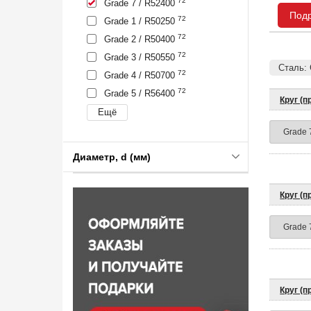
72
Grade 7 / R52400
Под
72
Grade 1 / R50250
72
Grade 2 / R50400
72
Grade 3 / R50550
Сталь: 
72
Grade 4 / R50700
72
Grade 5 / R56400
Круг (
Диаметр, d (мм)
Круг (
Круг (