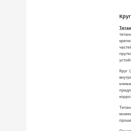
Круг
Титан
титан
крепе
часте
прутк
устой
Круг 
внутр
клима
предп
корро
Титан
момен
проше