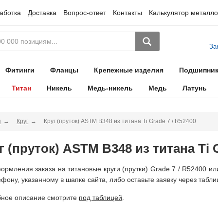
аботка
Доставка
Вопрос-ответ
Контакты
Калькулятор металло
За
Фитинги
Фланцы
Крепежные изделия
Подшипни
Титан
Никель
Медь-никель
Медь
Латунь
я
Круг
Круг (пруток) ASTM B348 из титана Ti Grade 7 / R52400
г (пруток) ASTM B348 из титана Ti G
ормления заказа на титановые круги (прутки) Grade 7 / R52400 и
ефону, указанному в шапке сайта, либо оставьте заявку через табли
ное описание смотрите
под таблицей
.