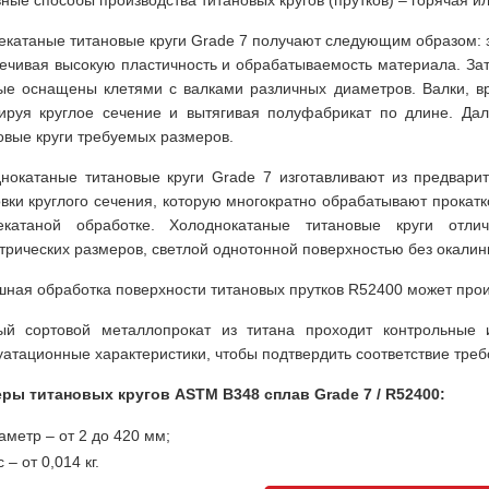
ные способы производства титановых кругов (прутков) – горячая и
екатаные титановые круги Grade 7 получают следующим образом: з
ечивая высокую пластичность и обрабатываемость материала. Зат
ые оснащены клетями с валками различных диаметров. Валки, вр
руя круглое сечение и вытягивая полуфабрикат по длине. Да
овые круги требуемых размеров.
нокатаные титановые круги Grade 7 изготавливают из предвари
овки круглого сечения, которую многократно обрабатывают прокат
чекатаной обработке. Холоднокатаные титановые круги отли
трических размеров, светлой однотонной поверхностью без окалин
ная обработка поверхности титановых прутков R52400 может прои
ый сортовой металлопрокат из титана проходит контрольные 
уатационные характеристики, чтобы подтвердить соответствие треб
ры титановых кругов ASTM B348 сплав Grade 7 / R52400:
аметр – от 2 до 420 мм;
 – от 0,014 кг.