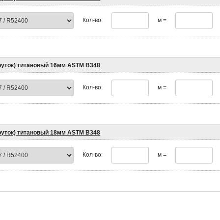
Кол-во:
м =
пруток) титановый 16мм ASTM B348
Кол-во:
м =
пруток) титановый 18мм ASTM B348
Кол-во:
м =