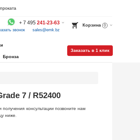
проката
+
7 495
241-23-63
Корзина
0
казать звонок
sales@emk.bz
Воспользуйтесь каталогом, положите товар в корзину и оформите заказ.
ки
Заказать в 1 клик
Бронза
rade 7 / R52400
ли получения консультации позвоните нам
цу ниже.