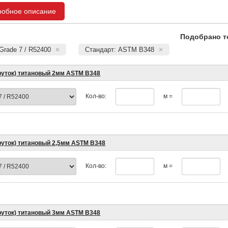
робное описание
Подобрано т
Grade 7 / R52400
Стандарт: ASTM B348
пруток) титановый 2мм ASTM B348
Кол-во:
м =
пруток) титановый 2,5мм ASTM B348
Кол-во:
м =
пруток) титановый 3мм ASTM B348