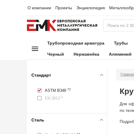
О компании
Проекты
Энциклопедия
Металлообр
Трубопроводная арматура
Трубы
Черный
Нержавейка
Алюминий
Главна
Стандарт
Кру
72
ASTM B348
0
EN 3813
Для оф
по тел
Сталь
Подроб