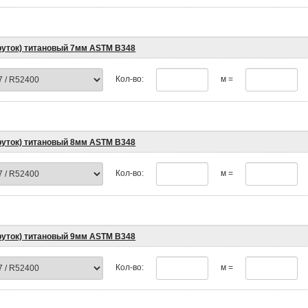
пруток) титановый 7мм ASTM B348
Кол-во:
м =
пруток) титановый 8мм ASTM B348
Кол-во:
м =
пруток) титановый 9мм ASTM B348
Кол-во:
м =