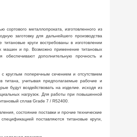
ю сортового металлопроката, изготовленного из
ходную заготовку для дальнейшего производства
е титановые круги востребованы в изготовлении
ых машин и пр. Возможно применение титановых
лия обеспечивают дополнительную прочность и
нь с круглым поперечным сечением и отсутствием
вов титана, учитывая предполагаемые рабочие и
орые будут воздействовать на изделие. исходя из
нциальных нагрузок. Для работы при повышенной
итановый сплав Grade 7 / R52400.
вления, состояние поставки и прочие технические
 спецификацией поставляются титановые круги,