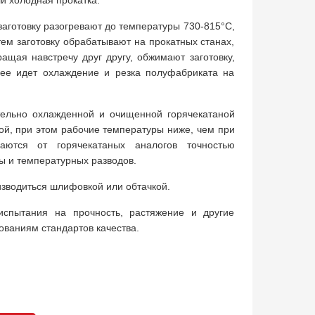
ли холодная прокатка.
аготовку разогревают до температуры 730-815°С,
ем заготовку обрабатывают на прокатных станах,
ащая навстречу друг другу, обжимают заготовку,
лее идет охлаждение и резка полуфабриката на
тельно охлажденной и очищенной горячекатаной
кой, при этом рабочие температуры ниже, чем при
чаются от горячекатаных аналогов точностью
ы и температурных разводов.
зводиться шлифовкой или обтачкой.
испытания на прочность, растяжение и другие
ованиям стандартов качества.