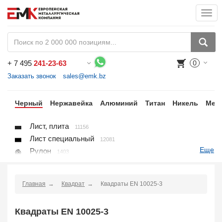
Togg
navi
+
7 495
241-23-63
0
Воспользуйтесь каталогом, положите товар в корзину и оформите заказ.
Заказать звонок
sales@emk.bz
ки
Черный
Нержавейка
Алюминий
Титан
Никель
Мед
Лист, плита
11156
Лист специальный
12081
Еще
Рулон
1403
Круг
3250
Квадрат
895
Главная
Квадрат
Квадраты EN 10025-3
Полоса
10866
Шестигранник
71
Квадраты EN 10025-3
Проволока
91