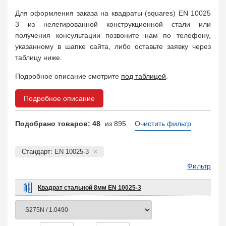
Арматура
10
Для оформления заказа на квадраты (squares) EN 10025
Поковка
120
3 из нелегированной конструкционной стали или
Балка двутавровая
817
получения консультации позвоните нам по телефону,
Балка тавровая
14
указанному в шапке сайта, либо оставьте заявку через
Швеллер
178
таблицу ниже.
Уголок
332
Подробное описание смотрите
под таблицей
.
Полособульб
54
Рельсы
78
Подробное описание
Рельсовый крепеж
776
Заказать в 1 клик
Подобрано товаров: 48
из 895
Очистить фильтр
Стандарт: EN 10025-3
Фильтр
Квадрат стальной 8мм EN 10025-3