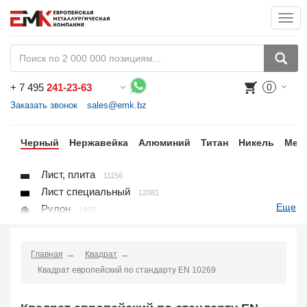
Togg
navi
+
7 495
241-23-63
0
Воспользуйтесь каталогом, положите товар в корзину и оформите заказ.
Заказать звонок
sales@emk.bz
ки
Черный
Нержавейка
Алюминий
Титан
Никель
Мед
Лист, плита
11156
Лист специальный
12081
Еще
Рулон
1403
Круг
3250
Квадрат
895
Главная
Квадрат
Полоса
10866
Квадрат европейский по стандарту EN 10269
Шестигранник
71
Проволока
91