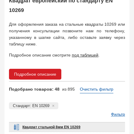
Квадрат европейский по стандарту EN
Арматура
10
Поковка
10269
120
Балка двутавровая
817
Для оформления заказа на стальные квадраты 10269 или
Балка тавровая
14
получения консультации позвоните нам по телефону,
Швеллер
178
указанному в шапке сайта, либо оставьте заявку через
Уголок
332
таблицу ниже.
Полособульб
54
Рельсы
Подробное описание смотрите
под таблицей
.
78
Рельсовый крепеж
776
Заказать в 1 клик
Подробное описание
Подобрано товаров: 48
из 895
Очистить фильтр
Стандарт: EN 10269
Фильтр
Квадрат стальной 8мм EN 10269