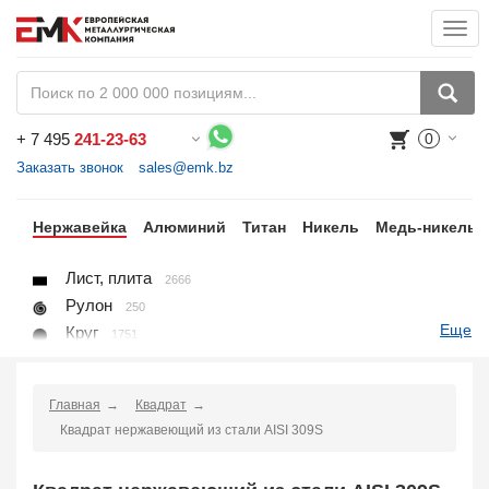
Togg
navi
+
7 495
241-23-63
0
Воспользуйтесь каталогом, положите товар в корзину и оформите заказ.
Заказать звонок
sales@emk.bz
ый
Нержавейка
Алюминий
Титан
Никель
Медь-никель
Лист, плита
2666
Рулон
250
Еще
Круг
1751
Квадрат
523
Полоса
857
Главная
Квадрат
Шестигранник
205
Квадрат нержавеющий из стали AISI 309S
Проволока
45
Поковка
48