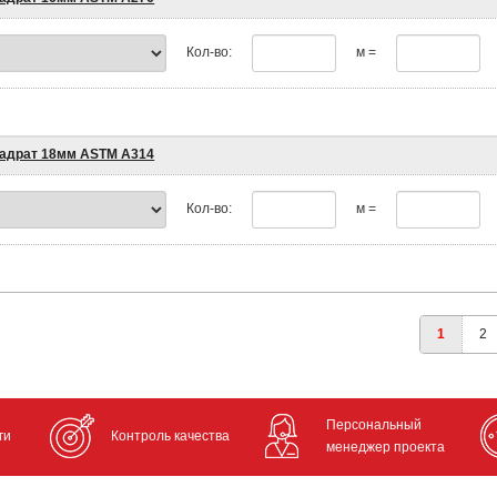
Кол-во:
м =
адрат 18мм ASTM A314
Кол-во:
м =
1
2
Персональный
ги
Контроль качества
менеджер проекта