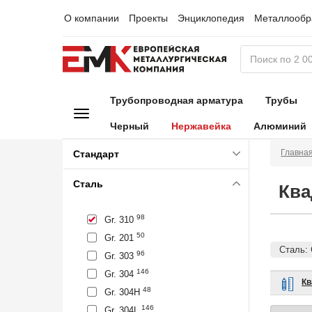
О компании
Проекты
Энциклопедия
Металлообр
Трубопроводная арматура
Трубы
Черный
Нержавейка
Алюминий
Главна
Стандарт
Сталь
Ква
98
Gr. 310
50
Gr. 201
Сталь: 
96
Gr. 303
146
Gr. 304
Кв
48
Gr. 304H
146
Gr. 304L