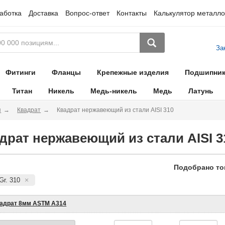
аботка
Доставка
Вопрос-ответ
Контакты
Калькулятор металло
За
Фитинги
Фланцы
Крепежные изделия
Подшипни
Титан
Никель
Медь-никель
Медь
Латунь
я
Квадрат
Квадрат нержавеющий из стали AISI 310
драт нержавеющий из стали AISI 3
Подобрано то
Gr. 310
адрат 8мм ASTM A314