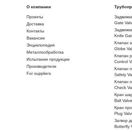
О компании
Трубопр
Проекты
Задвижк
Gate Val
Доставка
Задвижк
Контакты
Knife Gat
Вакансии
Клапан 
Энциклопедия
Globe Va
Металлообработка
Клапан 
Испытание продукции
Control V
Производители
Клапан 
For suppliers
Safety Va
Клапан 
Check Va
Кран ша
Ball Valv
Кран пр
Plug Valv
Затвор д
Butterfly