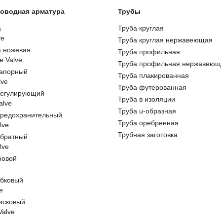
оводная арматура
Трубы
а
Труба круглая
ve
Труба круглая нержавеющая
а ножевая
Труба профильная
e Valve
Труба профильная нержавеющ
запорный
Труба плакированная
lve
Труба футерованная
регулирующий
Труба в изоляции
alve
Труба u-образная
предохранительный
Труба оребренная
lve
Трубная заготовка
обратный
lve
ровой
e
обковый
e
исковый
 Valve