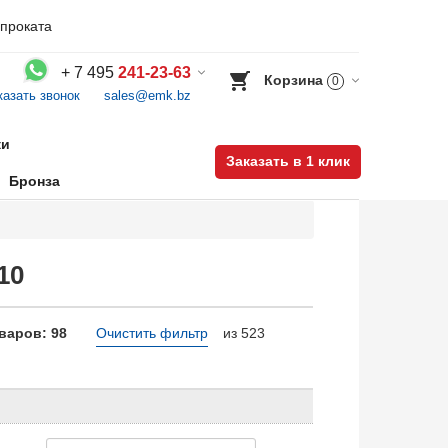
проката
+
7 495
241-23-63
Корзина
0
казать звонок
sales@emk.bz
Воспользуйтесь каталогом, положите товар в корзину и оформите заказ.
ки
Заказать в 1 клик
Бронза
10
варов: 98
Очистить фильтр
из 523