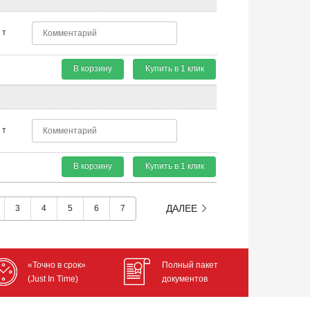
т
В корзину
Купить в 1 клик
т
В корзину
Купить в 1 клик
ДАЛЕЕ
3
4
5
6
7
«Точно в срок»
Полный пакет
(Just In Time)
документов