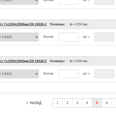
ст 7х1250х2500мм EN 10028-2
Размеры:
b =
1250 мм
Кол-во:
шт =
ст 7х1500х3000мм EN 10028-2
Размеры:
b =
1500 мм
Кол-во:
шт =
НАЗАД
1
2
3
4
5
6