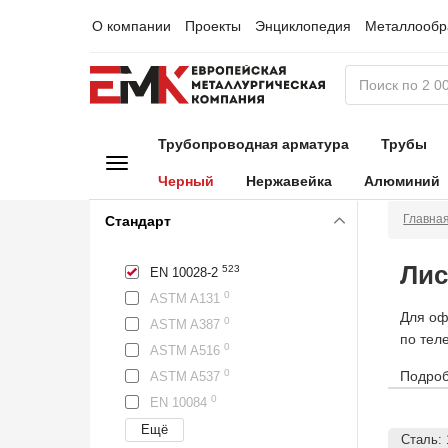
О компании
Проекты
Энциклопедия
Металлообр
Трубопроводная арматура
Трубы
Черный
Нержавейка
Алюминий
Главна
Стандарт
Лис
523
EN 10028-2
0
ASTM A131
Для оф
0
ASTM A387
по тел
0
ASTM A516
0
Подроб
ASTM A537
0
EN 10084
Сталь: 