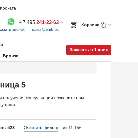
проката
+
7 495
241-23-63
Корзина
0
казать звонок
sales@emk.bz
Воспользуйтесь каталогом, положите товар в корзину и оформите заказ.
ки
Заказать в 1 клик
Бронза
аница 5
и получения консультации позвоните нам
цу ниже.
в: 523
Очистить фильтр
из 11 156