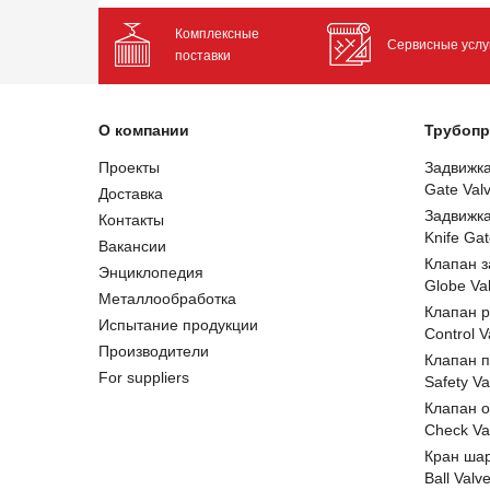
Комплексные
Сервисные услу
поставки
О компании
Трубопр
Проекты
Задвижк
Gate Val
Доставка
Задвижк
Контакты
Knife Gat
Вакансии
Клапан 
Энциклопедия
Globe Va
Металлообработка
Клапан 
Испытание продукции
Control V
Производители
Клапан 
For suppliers
Safety Va
Клапан 
Check Va
Кран ша
Ball Valv