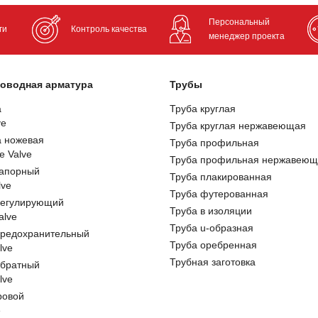
Персональный
ги
Контроль качества
менеджер проекта
оводная арматура
Трубы
а
Труба круглая
ve
Труба круглая нержавеющая
а ножевая
Труба профильная
e Valve
Труба профильная нержавеющ
запорный
Труба плакированная
lve
Труба футерованная
регулирующий
Труба в изоляции
alve
Труба u-образная
предохранительный
Труба оребренная
lve
Трубная заготовка
обратный
lve
ровой
e