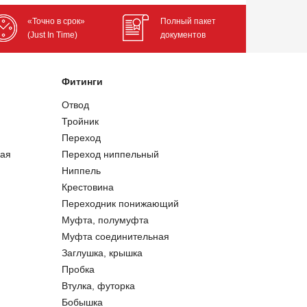
«Точно в срок»
Полный пакет
(Just In Time)
документов
Фитинги
Отвод
Тройник
Переход
ая
Переход ниппельный
Ниппель
Крестовина
Переходник понижающий
Муфта, полумуфта
Муфта соединительная
Заглушка, крышка
Пробка
Втулка, футорка
Бобышка