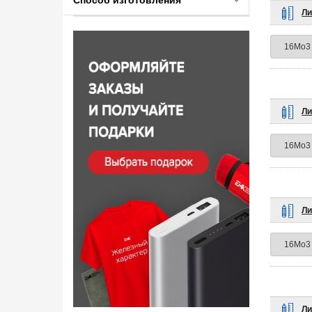
Способ изготовления
Ли
Ли
Ли
Ли