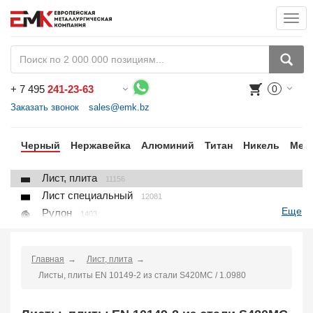
Togg
navi
+
7 495
241-23-63
0
Воспользуйтесь каталогом, положите товар в корзину и оформите заказ.
Заказать звонок
sales@emk.bz
ки
Черный
Нержавейка
Алюминий
Титан
Никель
Мед
Лист, плита
11156
Лист специальный
12081
Еще
Рулон
1403
Круг
3250
Квадрат
895
Главная
Лист, плита
Полоса
10866
Листы, плиты EN 10149-2 из стали S420MC / 1.0980
Шестигранник
71
Проволока
91