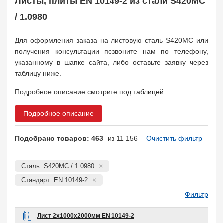
Листы, плиты EN 10149-2 из стали S420MC
Арматура
10
Поковка
/ 1.0980
120
Балка двутавровая
817
Для оформления заказа на листовую сталь S420MC или
Балка тавровая
14
получения консультации позвоните нам по телефону,
Швеллер
178
указанному в шапке сайта, либо оставьте заявку через
Уголок
332
таблицу ниже.
Полособульб
54
Рельсы
Подробное описание смотрите
под таблицей
.
78
Рельсовый крепеж
776
Подробное описание
Заказать в 1 клик
Подобрано товаров: 463
из 11 156
Очистить фильтр
Сталь: S420MC / 1.0980
Стандарт: EN 10149-2
Фильтр
Лист 2х1000х2000мм EN 10149-2