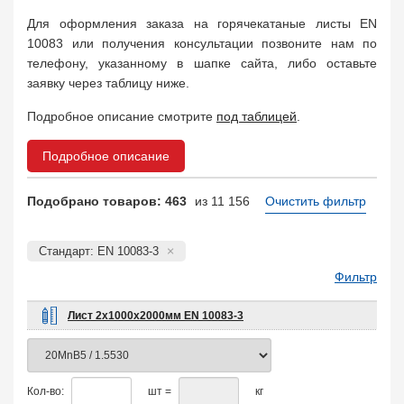
Арматура
10
Для оформления заказа на горячекатаные листы EN
Поковка
120
10083 или получения консультации позвоните нам по
Балка двутавровая
817
телефону, указанному в шапке сайта, либо оставьте
Балка тавровая
14
заявку через таблицу ниже.
Швеллер
178
Подробное описание смотрите
под таблицей
.
Уголок
332
Полособульб
54
Подробное описание
Рельсы
78
Рельсовый крепеж
776
Подобрано товаров: 463
из 11 156
Очистить фильтр
Заказать в 1 клик
Стандарт: EN 10083-3
Фильтр
Лист 2х1000х2000мм EN 10083-3
Кол-во:
шт =
кг