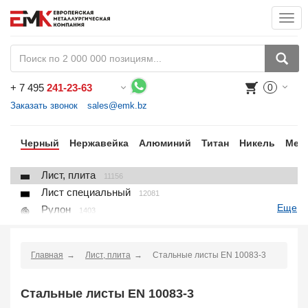
Togg
navi
+
7 495
241-23-63
0
Воспользуйтесь каталогом, положите товар в корзину и оформите заказ.
Заказать звонок
sales@emk.bz
ки
Черный
Нержавейка
Алюминий
Титан
Никель
Мед
Лист, плита
11156
Лист специальный
12081
Еще
Рулон
1403
Круг
3250
Квадрат
895
Главная
Лист, плита
Стальные листы EN 10083-3
Полоса
10866
Шестигранник
71
Стальные листы EN 10083-3
Проволока
91