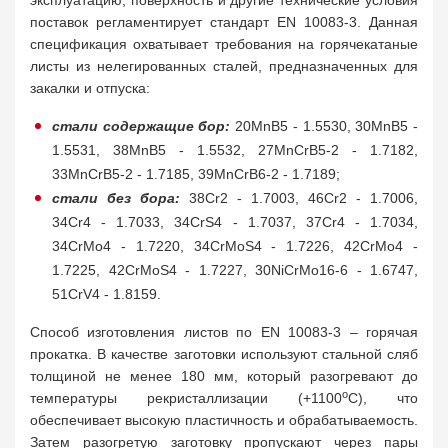
эксплуатацию, поверхность и другие технические условия
поставок регламентирует стандарт EN 10083-3. Данная
спецификация охватывает требования на горячекатаные
листы из нелегированных сталей, предназначенных для
закалки и отпуска:
стали содержащие бор:
20MnB5 - 1.5530, 30MnB5 -
1.5531, 38MnB5 - 1.5532, 27MnCrB5-2 - 1.7182,
33MnCrB5-2 - 1.7185, 39MnCrB6-2 - 1.7189;
стали без бора:
38Cr2 - 1.7003, 46Cr2 - 1.7006,
34Cr4 - 1.7033, 34CrS4 - 1.7037, 37Cr4 - 1.7034,
34CrMo4 - 1.7220, 34CrMoS4 - 1.7226, 42CrMo4 -
1.7225, 42CrMoS4 - 1.7227, 30NiCrMo16-6 - 1.6747,
51CrV4 - 1.8159.
Способ изготовления листов по EN 10083-3 – горячая
прокатка. В качестве заготовки используют стальной сляб
толщиной не менее 180 мм, который разогревают до
о
температуры рекристаллизации (+1100
С), что
обеспечивает высокую пластичность и обрабатываемость.
Затем разогретую заготовку пропускают через пары