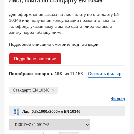
Лист, плита по стандарту EN 10346
Арматура
10
Поковка
120
Для оформления заказа на лист, плиту по стандарту EN
Балка двутавровая
817
10346 или получения консультации позвоните нам по
Балка тавровая
14
телефону, указанному в шапке сайта, либо оставьте
Швеллер
заявку через таблицу ниже.
178
Уголок
332
Подробное описание смотрите
под таблицей
.
Полособульб
54
Рельсы
78
Подробное описание
Рельсовый крепеж
776
Заказать в 1 клик
Подобрано товаров: 198
из 11 156
Очистить фильтр
Стандарт: EN 10346
Фильтр
Лист 0,3х1000х2000мм EN 10346