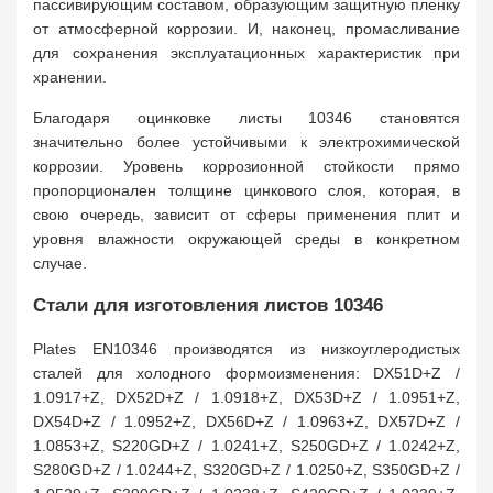
пассивирующим составом, образующим защитную пленку
от атмосферной коррозии. И, наконец, промасливание
для сохранения эксплуатационных характеристик при
хранении.
Благодаря оцинковке листы 10346 становятся
значительно более устойчивыми к электрохимической
коррозии. Уровень коррозионной стойкости прямо
пропорционален толщине цинкового слоя, которая, в
свою очередь, зависит от сферы применения плит и
уровня влажности окружающей среды в конкретном
случае.
Стали для изготовления листов 10346
Plates EN10346 производятся из низкоуглеродистых
сталей для холодного формоизменения: DX51D+Z /
1.0917+Z, DX52D+Z / 1.0918+Z, DX53D+Z / 1.0951+Z,
DX54D+Z / 1.0952+Z, DX56D+Z / 1.0963+Z, DX57D+Z
/
1.0853+Z, S220GD+Z
/ 1.0241+Z, S250GD+Z / 1.0242+Z,
S280GD+Z / 1.0244+Z, S320GD+Z / 1.0250+Z, S350GD+Z /