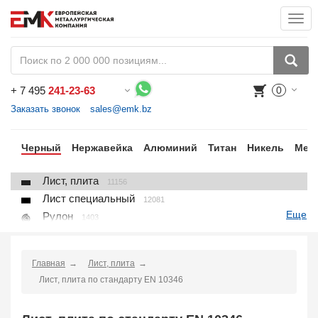
Togg
navi
+
7 495
241-23-63
0
Воспользуйтесь каталогом, положите товар в корзину и оформите заказ.
Заказать звонок
sales@emk.bz
ки
Черный
Нержавейка
Алюминий
Титан
Никель
Мед
Лист, плита
11156
Лист специальный
12081
Еще
Рулон
1403
Круг
3250
Квадрат
895
Главная
Лист, плита
Полоса
10866
Лист, плита по стандарту EN 10346
Шестигранник
71
Проволока
91