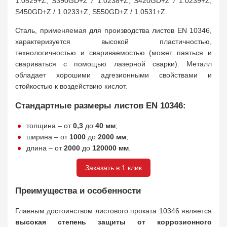
1.0529+Z, S390GD+Z / 1.0238+Z, S420GD+Z / 1.0239+Z,
S450GD+Z / 1.0233+Z, S550GD+Z / 1.0531+Z.
Сталь, применяемая для производства листов EN 10346,
характеризуется высокой пластичностью,
технологичностью и свариваемостью (может паяться и
свариваться с помощью лазерной сварки). Металл
обладает хорошими адгезионными свойствами и
стойкостью к воздействию кислот.
Стандартные размеры листов EN 10346:
толщина – от
0,3
до
40 мм
;
ширина – от
1000
до
2000 мм
;
длина – от
2000
до
120000 мм
.
Заказать в 1 клик
Преимущества и особенности
Главным достоинством листового проката 10346 является
высокая степень защиты от коррозионного