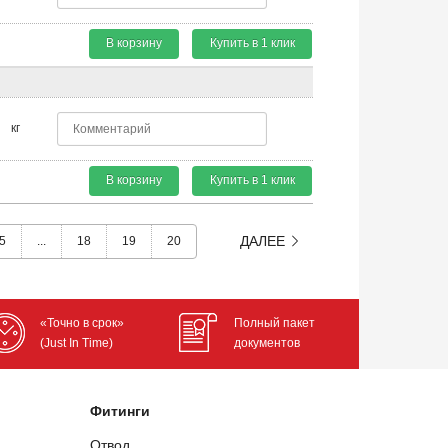
В корзину
Купить в 1 клик
кг
В корзину
Купить в 1 клик
ДАЛЕЕ
5
...
18
19
20
«Точно в срок»
Полный пакет
(Just In Time)
документов
Фитинги
Отвод