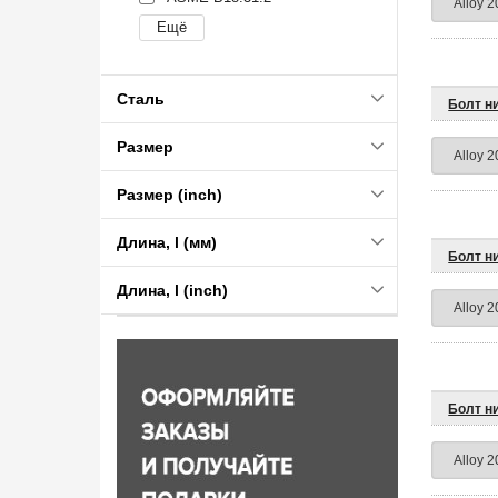
Сталь
Болт н
Размер
Размер (inch)
Длина, l (мм)
Болт н
Длина, l (inch)
Болт н