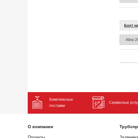
Болт н
Комплексные
Сервисные услу
поставки
О компании
Трубопр
Проекты
Задвижк