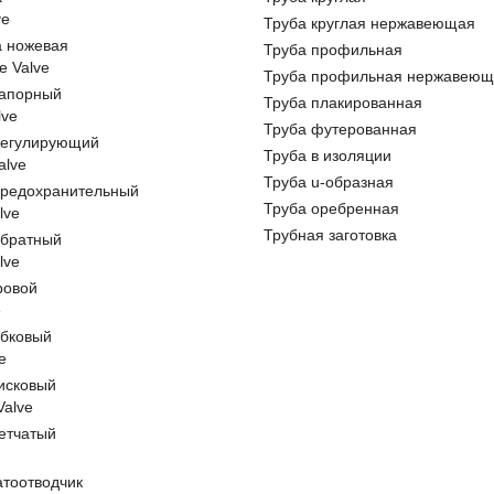
ve
Труба круглая нержавеющая
а ножевая
Труба профильная
e Valve
Труба профильная нержавеющ
запорный
Труба плакированная
lve
Труба футерованная
регулирующий
Труба в изоляции
alve
Труба u-образная
предохранительный
Труба оребренная
lve
Трубная заготовка
обратный
lve
ровой
e
обковый
e
исковый
 Valve
етчатый
атоотводчик