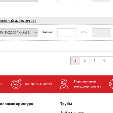
икелевый М7х65 DIN 931
Кол-во:
шт =
1
2
3
4
Персональный
ги
Контроль качества
менеджер проекта
оводная арматура
Трубы
а
Труба круглая