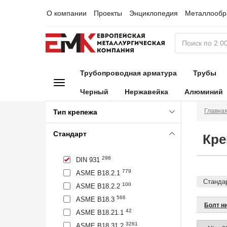
О компании
Проекты
Энциклопедия
Металлообр
Трубопроводная арматура
Трубы
Черный
Нержавейка
Алюминий
Главна
Тип крепежа
Стандарт
Кре
298
DIN 931
779
ASME B18.2.1
Стандар
100
ASME B18.2.2
566
ASME B18.3
Болт н
42
ASME B18.21.1
3261
ASME B18.31.2