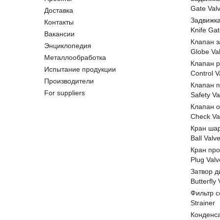
Gate Val
Доставка
Задвижк
Контакты
Knife Gat
Вакансии
Клапан 
Энциклопедия
Globe Va
Металлообработка
Клапан 
Испытание продукции
Control V
Производители
Клапан 
For suppliers
Safety Va
Клапан 
Check Va
Кран ша
Ball Valv
Кран пр
Plug Valv
Затвор д
Butterfly
Фильтр с
Strainer
Конденс