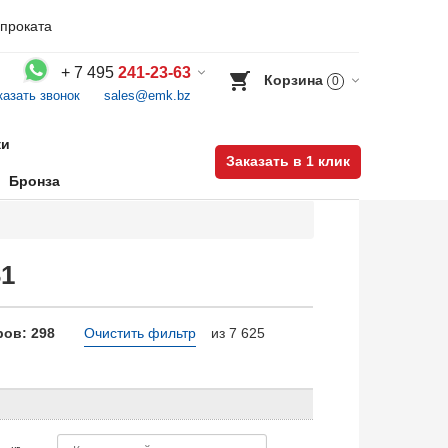
проката
+
7 495
241-23-63
Корзина
0
казать звонок
sales@emk.bz
Воспользуйтесь каталогом, положите товар в корзину и оформите заказ.
ки
Заказать в 1 клик
Бронза
31
ов: 298
Очистить фильтр
из 7 625