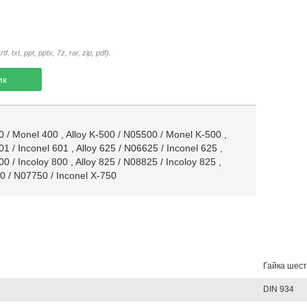
txt, ppt, pptx, 7z, rar, zip, pdf).
ик
0 / Monel 400
,
Alloy K-500 / N05500 / Monel K-500
,
01 / Inconel 601
,
Alloy 625 / N06625 / Inconel 625
,
00 / Incoloy 800
,
Alloy 825 / N08825 / Incoloy 825
,
50 / N07750 / Inconel X-750
Гайка шес
DIN 934