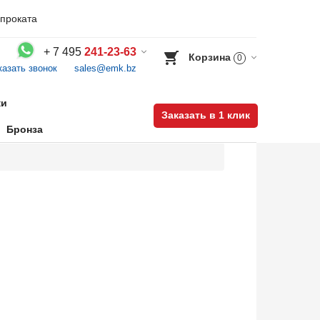
проката
+
7 495
241-23-63
Корзина
0
казать звонок
sales@emk.bz
Воспользуйтесь каталогом, положите товар в корзину и оформите заказ.
ки
Заказать в 1 клик
Бронза