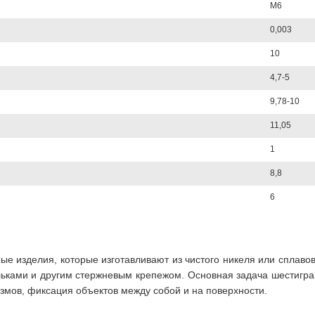
М6
0,003
10
4,7-5
9,78-10
11,05
1
8,8
6
ные изделия, которые изготавливают из чистого никеля или сплаво
льками и другим стержневым крепежом. Основная задача шестигра
змов, фиксация объектов между собой и на поверхности.