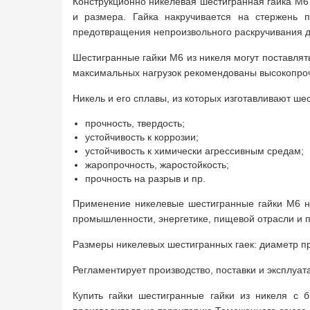
Конструкционно никелевая шестигранная гайка М6 
и размера. Гайка накручивается на стержень 
предотвращения непроизвольного раскручивания 
Шестигранные гайки М6 из никеля могут поставлят
максимальных нагрузок рекомендованы высокопроч
Никель и его сплавы, из которых изготавливают ше
прочность, твердость;
устойчивость к коррозии;
устойчивость к химически агрессивным средам;
жаропрочность, жаростойкость;
прочность на разрыв и пр.
Применение никелевые шестигранные гайки М6 н
промышленности, энергетике, пищевой отрасли и п
Размеры никелевых шестигранных гаек: диаметр приж
Регламентирует производство, поставки и эксплуат
Купить гайки шестигранные гайки из никеля с