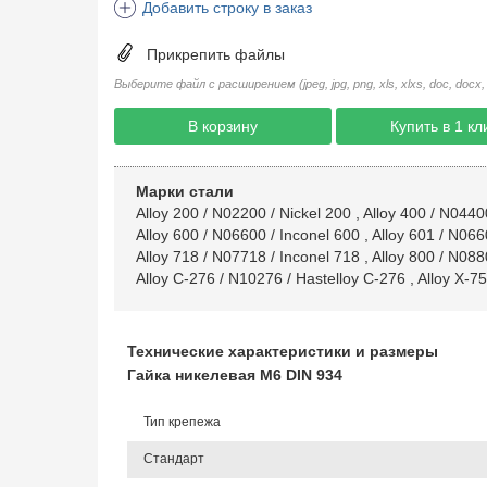
Добавить строку в заказ
Прикрепить файлы
Выберите файл с расширением (jpeg, jpg, png, xls, xlxs, doc, docx, rtf, 
В корзину
Купить в 1 кл
Марки стали
Alloy 200 / N02200 / Nickel 200
,
Alloy 400 / N0440
Alloy 600 / N06600 / Inconel 600
,
Alloy 601 / N066
Alloy 718 / N07718 / Inconel 718
,
Alloy 800 / N088
Alloy C-276 / N10276 / Hastelloy C-276
,
Alloy X-7
Технические характеристики и размеры
Гайка никелевая М6 DIN 934
Тип крепежа
Стандарт