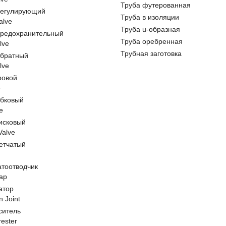
Труба футерованная
регулирующий
Труба в изоляции
alve
Труба u-образная
предохранительный
Труба оребренная
lve
Трубная заготовка
обратный
lve
ровой
e
обковый
e
исковый
 Valve
етчатый
атоотводчик
ap
атор
n Joint
ситель
rester