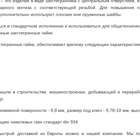
– это изделие в виде шестигранника с центральным отверстием, 
парного метиза с соответствующей резьбой. Для повышения п
дополнительно используют плоские или пружинные шайбы.
ься в стандартном исполнении и использоваться для общетехничес
ные шестигранные гайки.
стигранные гайки, обеспечивает крепежу следующие характеристик
ашли в строительстве, машиностроении, добывающей и перераб
р.
имной поверхности - 8,8 мм, размер под ключ - 9,78-10 мм, высота -
ацию никелевых гаек стандарт din 934.
 быстрой доставкой из Европы можно в нашей компании. Мы п