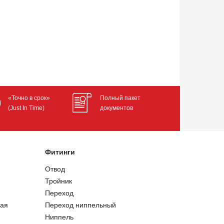
«Точно в срок»
Полный пакет
(Just In Time)
документов
Фитинги
Отвод
Тройник
Переход
ая
Переход ниппельный
Ниппель