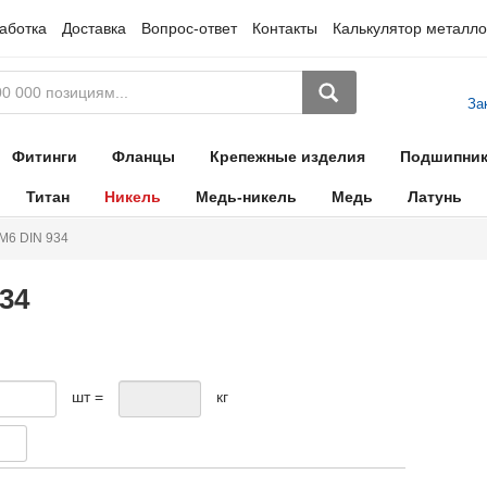
аботка
Доставка
Вопрос-ответ
Контакты
Калькулятор металло
За
Фитинги
Фланцы
Крепежные изделия
Подшипни
Титан
Никель
Медь-никель
Медь
Латунь
М6 DIN 934
34
шт =
кг