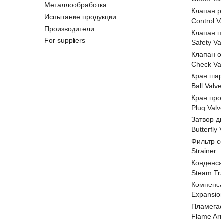
Металлообработка
Клапан 
Испытание продукции
Control V
Производители
Клапан 
For suppliers
Safety Va
Клапан 
Check Va
Кран ша
Ball Valv
Кран пр
Plug Valv
Затвор д
Butterfly
Фильтр с
Strainer
Конденс
Steam Tr
Компенс
Expansio
Пламега
Flame Ar