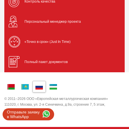
Контроль качества
Персональный менеджер проекта
«Точно в срок» (Just In Time)
Полный пакет документов
© 2011–2026 ООО «Европейская металлургическая компания»
111020, г. Москва, ул. 2-я Синичкина, д.9а, строение 7, 5 этаж,
помещение I, комната 5
Отправьте заявку
ИНН 7743820503 ООО "ЕМК"
в WhatsApp