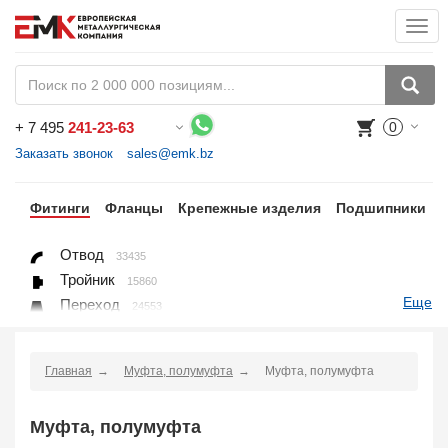
Togg
navi
+
7 495
241-23-63
0
Воспользуйтесь каталогом, положите товар в корзину и оформите заказ.
Заказать звонок
sales@emk.bz
бы
Фитинги
Фланцы
Крепежные изделия
Подшипники
Отвод
33435
Тройник
15860
Еще
Переход
24553
Переход ниппельный
16558
Ниппель
9563
Главная
Муфта, полумуфта
Муфта, полумуфта
Крестовина
361
Переходник понижающий
190
Муфта, полумуфта
Муфта, полумуфта
935