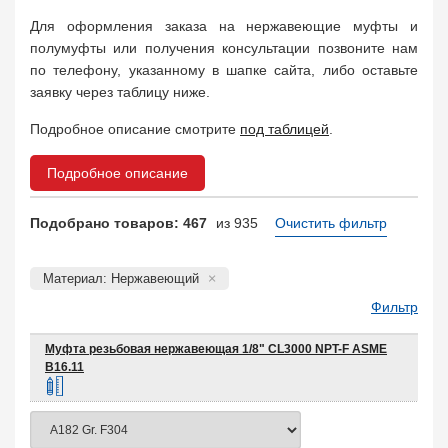
Муфта соединительная
683
Для оформления заказа на нержавеющие муфты и
Заглушка, крышка
1708
полумуфты или получения консультации позвоните нам
Пробка
72
по телефону, указанному в шапке сайта, либо оставьте
Втулка, футорка
135
заявку через таблицу ниже.
Бобышка
63248
Подробное описание смотрите
под таблицей
.
Седло
211
Днище
11832
Подробное описание
Втулка для фланца
698
Заказать в 1 клик
Подобрано товаров: 467
из 935
Очистить фильтр
Материал: Нержавеющий
Фильтр
Муфта резьбовая нержавеющая 1/8" CL3000 NPT-F ASME
B16.11