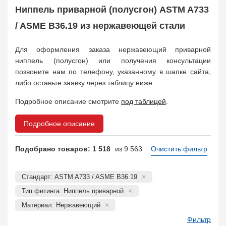
Муфта соединительная
683
Ниппель приварной (полусгон) ASTM A733
Заглушка, крышка
1708
/ ASME B36.19 из нержавеющей стали
Пробка
72
Втулка, футорка
135
Для оформления заказа нержавеющий приварной
Бобышка
63248
ниппель (полусгон) или получения консультации
Седло
211
позвоните нам по телефону, указанному в шапке сайта,
Днище
11832
либо оставьте заявку через таблицу ниже.
Втулка для фланца
698
Подробное описание смотрите
под таблицей
.
Заказать в 1 клик
Подробное описание
Подобрано товаров: 1 518
из 9 563
Очистить фильтр
Стандарт: ASTM A733 / ASME B36.19
Тип фитинга: Ниппель приварной
Материал: Нержавеющий
Фильтр