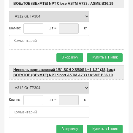
BOEхTOE (BEхMTE) NPT Close ASTM A733 / ASME B36.19
Кол-во:
шт =
кг
В корзину
Купить в 1 клик
Ниппель нержавеющий 1/8" SCH XS/80S L=1 1/2" (38,1мм)
BOEхTOE (BEхMTE) NPT Short ASTM A733 / ASME B36.19
Кол-во:
шт =
кг
В корзину
Купить в 1 клик