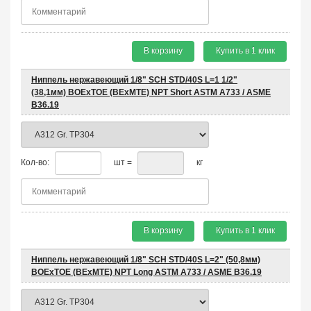
В корзину
Купить в 1 клик
Ниппель нержавеющий 1/8" SCH STD/40S L=1 1/2"
(38,1мм) BOEхTOE (BEхMTE) NPT Short ASTM A733 / ASME
B36.19
Кол-во:
шт =
кг
В корзину
Купить в 1 клик
Ниппель нержавеющий 1/8" SCH STD/40S L=2" (50,8мм)
BOEхTOE (BEхMTE) NPT Long ASTM A733 / ASME B36.19