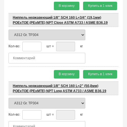
В корзину
Купить в 1 клик
Ниппель нержавеющий 1/8" SCH 160 L=3/4" (19,1мм)
POEхTOE (PEхMTE) NPT Close ASTM A733 / ASME B36.19
Кол-во:
шт =
кг
В корзину
Купить в 1 клик
Ниппель нержавеющий 1/8" SCH 160 L=2" (50,8мм)
POEхTOE (PEхMTE) NPT Long ASTM A733 / ASME B36.19
Кол-во:
шт =
кг