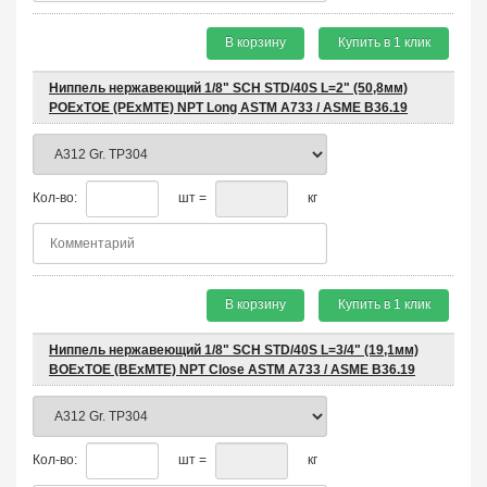
В корзину
Купить в 1 клик
Ниппель нержавеющий 1/8" SCH STD/40S L=2" (50,8мм)
POEхTOE (PEхMTE) NPT Long ASTM A733 / ASME B36.19
Кол-во:
шт =
кг
В корзину
Купить в 1 клик
Ниппель нержавеющий 1/8" SCH STD/40S L=3/4" (19,1мм)
BOEхTOE (BEхMTE) NPT Close ASTM A733 / ASME B36.19
Кол-во:
шт =
кг