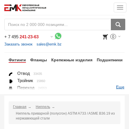
Togg
navi
+
7 495
241-23-63
0
Воспользуйтесь каталогом, положите товар в корзину и оформите заказ.
Заказать звонок
sales@emk.bz
бы
Фитинги
Фланцы
Крепежные изделия
Подшипники
Отвод
33435
Тройник
15860
Еще
Переход
24553
Переход ниппельный
16558
Ниппель
9563
Главная
Ниппель
Крестовина
361
Ниппель приварной (полусгон) ASTM A733 / ASME B36.19 из
Переходник понижающий
190
нержавеющей стали
Муфта, полумуфта
935