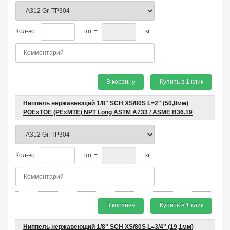
Кол-во:
шт =
кг
В корзину
Купить в 1 клик
Ниппель нержавеющий 1/8" SCH XS/80S L=2" (50,8мм)
POEхTOE (PEхMTE) NPT Long ASTM A733 / ASME B36.19
Кол-во:
шт =
кг
В корзину
Купить в 1 клик
Ниппель нержавеющий 1/8" SCH XS/80S L=3/4" (19,1мм)