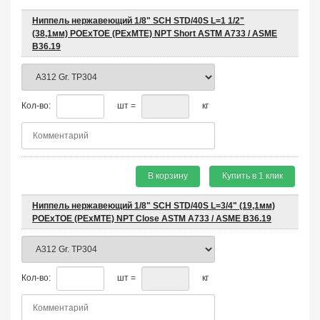
Ниппель нержавеющий 1/8" SCH STD/40S L=1 1/2"
(38,1мм) POEхTOE (PEхMTE) NPT Short ASTM A733 / ASME
B36.19
Кол-во:
шт =
кг
В корзину
Купить в 1 клик
Ниппель нержавеющий 1/8" SCH STD/40S L=3/4" (19,1мм)
POEхTOE (PEхMTE) NPT Close ASTM A733 / ASME B36.19
Кол-во:
шт =
кг