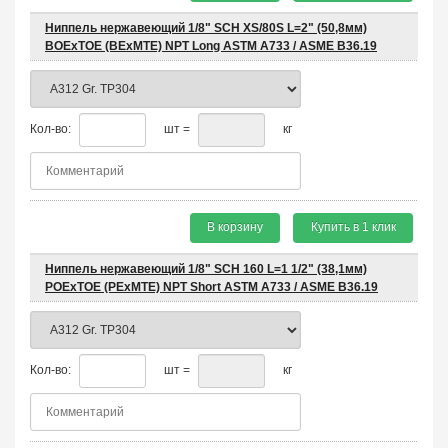
Ниппель нержавеющий 1/8" SCH XS/80S L=2" (50,8мм)
BOEхTOE (BEхMTE) NPT Long ASTM A733 / ASME B36.19
Кол-во:
шт =
кг
В корзину
Купить в 1 клик
Ниппель нержавеющий 1/8" SCH 160 L=1 1/2" (38,1мм)
POEхTOE (PEхMTE) NPT Short ASTM A733 / ASME B36.19
Кол-во:
шт =
кг