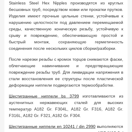
Stainless Steel Hex Nipples производятся из круглых
бесшовных труб, посредством ковки или прокатки прутков.
Изделия имеют прочные цельные стенки, устойчивые к
нарушению целостности под давлением перемещаемой
среды, качественную коническую резьбу, устойчивую к
срыву и повреждению, обеспечивающую простой и
быстрый монтаж, сохраняющую герметичность
соединения после нескольких циклов сборки/разборки.
После нарезки резьбы с кромок торцов снимаются фаски,
облегчающие навинчивание и предотвращающие
повреждение резьбы труб. Для ликвидации напряжения в
стали восстановления ее структуры после пластической
деформации ниппели подвергаются термообработке.
Шестигранные ниппели bs 3799
изготавливаются из
аустенитных нержавеющих сталей для высоких
температур A182 Gr. F304L, A182 Gr. F316, A182 Gr.
F316L, A182 Gr. F321, A182 Gr. F304.
Шестигранные ниппели en 10241 / din 2990
выполняются