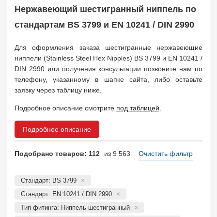
Муфта соединительная
683
Нержавеющий шестигранный ниппель по
Заглушка, крышка
1708
стандартам BS 3799 и EN 10241 / DIN 2990
Пробка
72
Втулка, футорка
135
Для оформления заказа шестигранные нержавеющие
Бобышка
63248
ниппели (Stainless Steel Hex Nipples) BS 3799 и EN 10241 /
Седло
211
DIN 2990 или получения консультации позвоните нам по
Днище
11832
телефону, указанному в шапке сайта, либо оставьте
Втулка для фланца
698
заявку через таблицу ниже.
Заказать в 1 клик
Подробное описание смотрите
под таблицей
.
Подробное описание
Подобрано товаров: 112
из 9 563
Очистить фильтр
Стандарт: BS 3799
Стандарт: EN 10241 / DIN 2990
Тип фитинга: Ниппель шестигранный