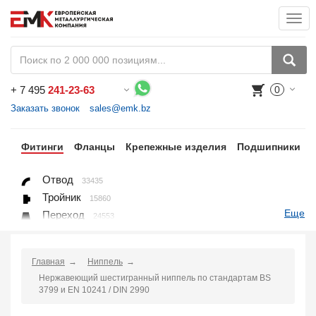
Togg
navi
+
7 495
241-23-63
0
Воспользуйтесь каталогом, положите товар в корзину и оформите заказ.
Заказать звонок
sales@emk.bz
бы
Фитинги
Фланцы
Крепежные изделия
Подшипники
Отвод
33435
Тройник
15860
Еще
Переход
24553
Переход ниппельный
16558
Ниппель
9563
Главная
Ниппель
Крестовина
361
Нержавеющий шестигранный ниппель по стандартам BS
Переходник понижающий
190
3799 и EN 10241 / DIN 2990
Муфта, полумуфта
935