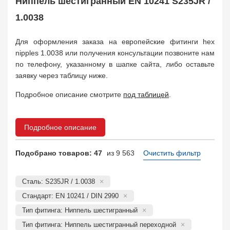
Ниппель шестигранный EN 10241 S235JR /
Муфта соединительная
683
Заглушка, крышка
1.0038
1708
Пробка
72
Для оформления заказа на европейские фитинги hex
Втулка, футорка
135
nipples 1.0038 или получения консультации позвоните нам
Бобышка
63248
по телефону, указанному в шапке сайта, либо оставьте
Седло
211
заявку через таблицу ниже.
Днище
11832
Втулка для фланца
Подробное описание смотрите
под таблицей
.
698
Заказать в 1 клик
Подробное описание
Подобрано товаров: 47
из 9 563
Очистить фильтр
Сталь: S235JR / 1.0038
Стандарт: EN 10241 / DIN 2990
Тип фитинга: Ниппель шестигранный
Тип фитинга: Ниппель шестигранный переходной