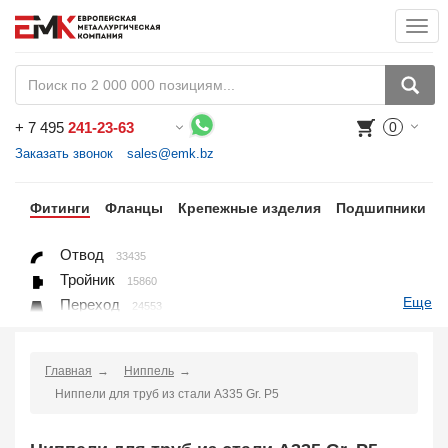
Togg
navi
+
7 495
241-23-63
0
Воспользуйтесь каталогом, положите товар в корзину и оформите заказ.
Заказать звонок
sales@emk.bz
бы
Фитинги
Фланцы
Крепежные изделия
Подшипники
Отвод
33435
Тройник
15860
Еще
Переход
24553
Переход ниппельный
16558
Ниппель
9563
Главная
Ниппель
Крестовина
361
Ниппели для труб из стали A335 Gr. P5
Переходник понижающий
190
Муфта, полумуфта
935