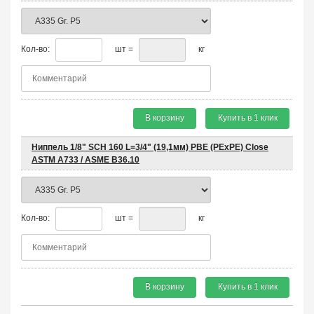
Кол-во:
шт =
кг
В корзину
Купить в 1 клик
Ниппель 1/8" SCH 160 L=3/4" (19,1мм) PBE (PEхPE) Close
ASTM A733 / ASME B36.10
Кол-во:
шт =
кг
В корзину
Купить в 1 клик