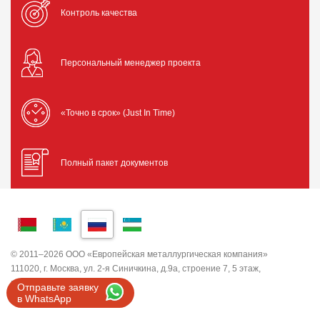
Контроль качества
Персональный менеджер проекта
«Точно в срок» (Just In Time)
Полный пакет документов
© 2011–2026 ООО «Европейская металлургическая компания»
111020, г. Москва, ул. 2-я Синичкина, д.9а, строение 7, 5 этаж,
помещение I, комната 5
Отправьте заявку
ИНН 7743820503 ООО "ЕМК"
в WhatsApp