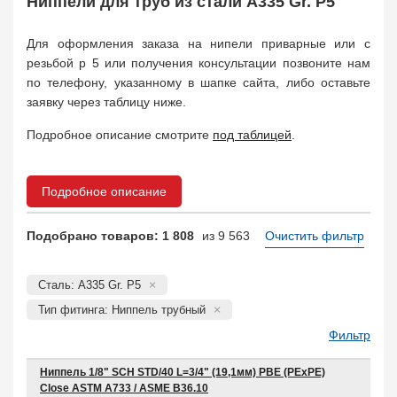
Ниппели для труб из стали A335 Gr. P5
Муфта соединительная
683
Заглушка, крышка
1708
Для оформления заказа на нипели приварные или с
Пробка
72
резьбой р 5 или получения консультации позвоните нам
Втулка, футорка
135
по телефону, указанному в шапке сайта, либо оставьте
Бобышка
63248
заявку через таблицу ниже.
Седло
211
Подробное описание смотрите
под таблицей
.
Днище
11832
Втулка для фланца
698
Заказать в 1 клик
Подробное описание
Подобрано товаров: 1 808
из 9 563
Очистить фильтр
Сталь: A335 Gr. P5
Тип фитинга: Ниппель трубный
Фильтр
Ниппель 1/8" SCH STD/40 L=3/4" (19,1мм) PBE (PEхPE)
Close ASTM A733 / ASME B36.10