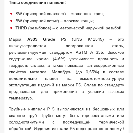
Типы соединения ниппеля:
SW (приварной внахлест) – скошенные края;
BW (приварной встык) – плоские концы;
THRD (резьбовое) – с метрической наружной резьбой.
Марка
A335 Grade P5
(UNS K41545) – это
низкоуглеродистая легированная сталь,
регламентируемая стандартом
ASTM A 335
. Высокое
содержание хрома (4-6%) увеличивает прочность и
твердость сплава, а также повышает антикоррозионные
свойства металла. Молибден (до 0,65%) в составе
положительно влияет на высокотемпературную
эксплуатацию изделий из марки P5. Сплав по стандарту
предназначен для применения в условии высоких
температур.
Трубные ниппели P 5 выполняются из бесшовных или
сварных труб. Трубы могут быть горячекатаными или
холоднотянутыми с последующей термической
обработкой. Изделия из стали P5 подвергаются полному /