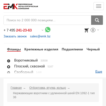
Togg
navi
+
7 495
241-23-63
0
Воспользуйтесь каталогом, положите товар в корзину и оформите заказ.
Заказать звонок
sales@emk.bz
ги
Фланцы
Крепежные изделия
Подшипники
Черный
Н
Воротниковый
33558
Плоский, сквозной
5167
Еще
Свободный
1446
Глухой, заглушка
8396
Раструбный
4118
Главная
Отбортовка, втулка, кольцо
Резьбовой
1650
Нержавеющие воротники с удлиненной шеей EN 1092-1 тип
Воротниковый удлиненный
428
36
Заглушка поворотная
2667