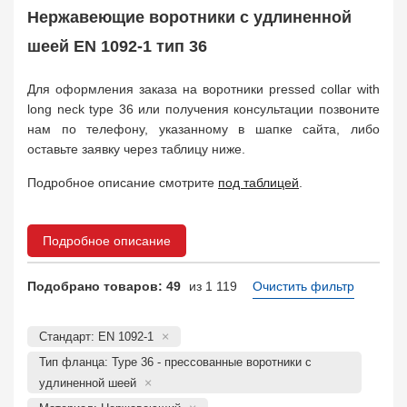
КОФ, ответный
4823
Нержавеющие воротники с удлиненной
Отбортовка, втулка, кольцо
1119
шеей EN 1092-1 тип 36
Прокладка фланцевая
4755
Заказать в 1 клик
Для оформления заказа на воротники pressed collar with
long neck type 36 или получения консультации позвоните
нам по телефону, указанному в шапке сайта, либо
оставьте заявку через таблицу ниже.
Подробное описание смотрите
под таблицей
.
Подробное описание
Подобрано товаров: 49
из 1 119
Очистить фильтр
Стандарт: EN 1092-1
Тип фланца: Type 36 - прессованные воротники с
удлиненной шеей