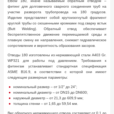
Elbow 180, иначе называемый обратным отводом –
фитинг для долговечного сварного соединения труб на
участке разворота трубопровода на 180 градусов.
Изделие представляет собой крутоизогнутый фрагмент
круглой трубы со скошенными кромками под сварку встык
(Butt Welding). Обратный отвод обеспечивает
беспрепятственное движение перемещаемой среды и
плавную смену ее направления, снижает гидравлическое
сопротивление и вероятность образования засоров.
Отводы 180 изготовлены из нержавеющей стали A403 Gr.
WP321 для работы под давлением. Требования к
фитингам устанавливает стандартная спецификация
ASME B16.9, в соответствии с которой они имеют
следующие размерные параметры:
номинальный размер – от 1/2" до 24";
номинальный диаметр – от DN15 до DN600;
наружный диаметр – от 21,3 до 609,9 мм;
толщина стенки – от 1,65 до 59,54 мм.
Вес обратного нержавеющего отвода составляет от 0,1 до