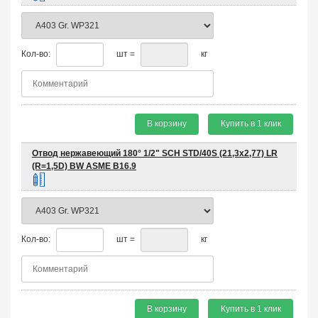
Кол-во:
шт =
кг
В корзину
Купить в 1 клик
Отвод нержавеющий 180° 1/2" SCH STD/40S (21,3х2,77) LR
(R=1,5D) BW ASME B16.9
Кол-во:
шт =
кг
В корзину
Купить в 1 клик