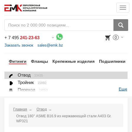
Togg
navi
+
7 495
241-23-63
0
Воспользуйтесь каталогом, положите товар в корзину и оформите заказ.
Заказать звонок
sales@emk.bz
бы
Фитинги
Фланцы
Крепежные изделия
Подшипники
Отвод
33435
Тройник
15860
Еще
Переход
24553
Переход ниппельный
16558
Ниппель
9563
Главная
Отвод
Крестовина
361
Отвод 180° ASME B16.9 из нержавеющей стали A403 Gr.
Переходник понижающий
190
WP321
Муфта, полумуфта
935