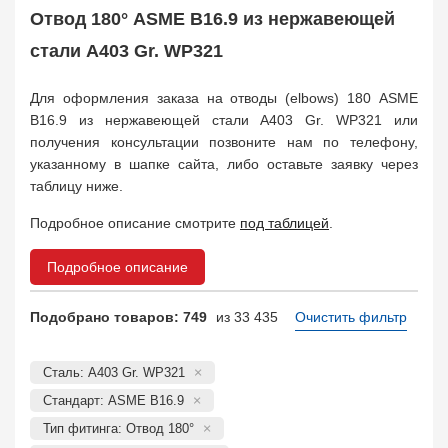
Муфта соединительная
683
Отвод 180° ASME B16.9 из нержавеющей
Заглушка, крышка
1708
стали A403 Gr. WP321
Пробка
72
Втулка, футорка
135
Для оформления заказа на отводы (elbows) 180 ASME
Бобышка
63248
B16.9 из нержавеющей стали A403 Gr. WP321 или
Седло
211
получения консультации позвоните нам по телефону,
Днище
11832
указанному в шапке сайта, либо оставьте заявку через
Втулка для фланца
698
таблицу ниже.
Заказать в 1 клик
Подробное описание смотрите
под таблицей
.
Подробное описание
Подобрано товаров: 749
из 33 435
Очистить фильтр
Сталь: A403 Gr. WP321
Стандарт: ASME B16.9
Тип фитинга: Отвод 180°