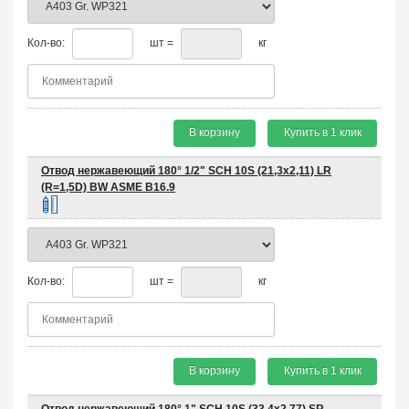
Кол-во:
шт =
кг
В корзину
Купить в 1 клик
Отвод нержавеющий 180° 1/2" SCH 10S (21,3х2,11) LR
(R=1,5D) BW ASME B16.9
Кол-во:
шт =
кг
В корзину
Купить в 1 клик