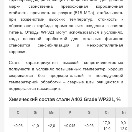
марки свойственна превосходная коррозионная
стойкость, прочность на разрыв (515 МПа), стабильность
при воздействии высоких температур, стойкость к
образованию карбида хрома за счет введения в состав
титана.
Отводы WP321
могут использоваться в условиях,
когда основной проблемой для стальных фитингов
становится сенсибилизация и межкристаллитная
коррозия.
Сталь характеризуется высокой сопротивляемостью
ползучести в условиях повышенных температур, хорошо
сваривается без предварительной и последующей
температурной обработки – сварные швы очищаются и
подвергаются пассивации.
Химический состав стали A403 Grade WP321, %
C
Si
Mn
P
S
Cr
Ni
17,0-
9,0-
<0,08
<1,0
<2,0
<0,045
<0,03
19,0
12,0