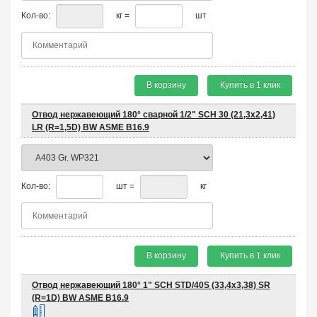
Кол-во:
кг =
шт
В корзину
Купить в 1 клик
Отвод нержавеющий 180° сварной 1/2" SCH 30 (21,3х2,41)
LR (R=1,5D) BW ASME B16.9
Кол-во:
шт =
кг
В корзину
Купить в 1 клик
Отвод нержавеющий 180° 1" SCH STD/40S (33,4х3,38) SR
(R=1D) BW ASME B16.9