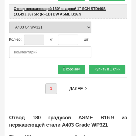
Отвод нержавеющий 180° сварной 1" SCH STD/40S
(33,4х3,38) SR (R=1D) BW ASME B16.9
Кол-во:
кг =
шт
В корзину
Купить в 1 клик
ДАЛЕЕ
1
Отвод 180 градусов ASME B16.9 из
нержавеющей стали A403 Grade WP321