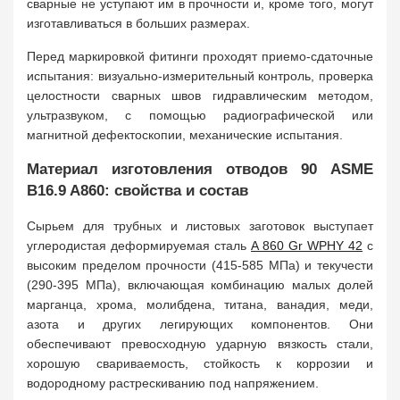
сварные не уступают им в прочности и, кроме того, могут
изготавливаться в больших размерах.
Перед маркировкой фитинги проходят приемо-сдаточные
испытания: визуально-измерительный контроль, проверка
целостности сварных швов гидравлическим методом,
ультразвуком, с помощью радиографической или
магнитной дефектоскопии, механические испытания.
Материал изготовления отводов 90 ASME
B16.9 A860: свойства и состав
Сырьем для трубных и листовых заготовок выступает
углеродистая деформируемая сталь
A 860 Gr WPHY 42
с
высоким пределом прочности (415-585 МПа) и текучести
(290-395 МПа), включающая комбинацию малых долей
марганца, хрома, молибдена, титана, ванадия, меди,
азота и других легирующих компонентов. Они
обеспечивают превосходную ударную вязкость стали,
хорошую свариваемость, стойкость к коррозии и
водородному растрескиванию под напряжением.