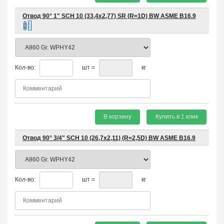
Отвод 90° 1" SCH 10 (33,4х2,77) SR (R=1D) BW ASME B16.9
Кол-во:
шт =
кг
В корзину
Купить в 1 клик
Отвод 90° 3/4" SCH 10 (26,7х2,11) (R=2,5D) BW ASME B16.9
Кол-во:
шт =
кг