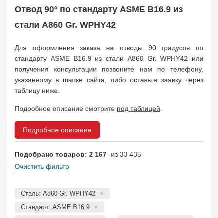
Муфта соединительная
683
Отвод 90° по стандарту ASME B16.9 из
Заглушка, крышка
1708
стали A860 Gr. WPHY42
Пробка
72
Втулка, футорка
135
Для оформления заказа на отводы 90 градусов по
Бобышка
63248
стандарту ASME B16.9 из стали A860 Gr. WPHY42 или
Седло
211
получения консультации позвоните нам по телефону,
Днище
11832
указанному в шапке сайта, либо оставьте заявку через
Втулка для фланца
698
таблицу ниже.
Заказать в 1 клик
Подробное описание смотрите
под таблицей
.
Подробное описание
Подобрано товаров: 2 167
из 33 435
Очистить фильтр
Сталь: A860 Gr. WPHY42
Стандарт: ASME B16.9