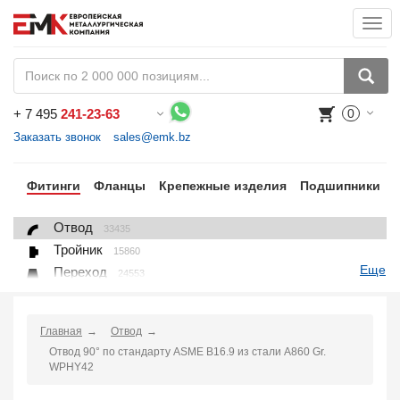
Togg
navi
+
7 495
241-23-63
0
Воспользуйтесь каталогом, положите товар в корзину и оформите заказ.
Заказать звонок
sales@emk.bz
бы
Фитинги
Фланцы
Крепежные изделия
Подшипники
Отвод
33435
Тройник
15860
Еще
Переход
24553
Переход ниппельный
16558
Ниппель
9563
Главная
Отвод
Крестовина
361
Отвод 90° по стандарту ASME B16.9 из стали A860 Gr.
Переходник понижающий
190
WPHY42
Муфта, полумуфта
935