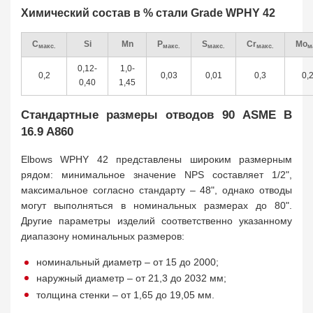
Химический состав в % стали Grade WPHY 42
C
Si
Mn
P
S
Cr
Mo
макс.
макс.
макс.
макс.
м
0,12-
1,0-
0,2
0,03
0,01
0,3
0,
0,40
1,45
Стандартные размеры отводов 90 ASME B
16.9 A860
Elbows WPНY 42 представлены широким размерным
рядом: минимальное значение NPS составляет 1/2",
максимальное согласно стандарту – 48", однако отводы
могут выполняться в номинальных размерах до 80".
Другие параметры изделий соответственно указанному
диапазону номинальных размеров:
номинальный диаметр – от 15 до 2000;
наружный диаметр – от 21,3 до 2032 мм;
толщина стенки – от 1,65 до 19,05 мм.