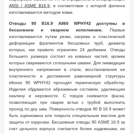
ANSI / ASME B16.9
, в соответствии с которой фитинги
изготавливаются методом ковки.
Отводы 90 B16.9 A860 WPНY42 доступны в
бесшовном и сварном исполнении.
Первые
изготавливаются путем резки, нагрева и пластической
деформации фрагментов бесшовных труб, диаметр
которых, как правило ограничен 24 дюймами. Отводы
большего размера состоят из кованых частей, кромки
которых свариваются сплошными швами. Для ликвидации
внутреннего напряжения в стали, восстановления ее
пластичности и достижения равномерной структуры
elbows 90 WPНY42 проходят термическую обработку.
Изделия обдуваются абразивным составом, удаляющим
окалину и неровности. С торцов снимается фаска,
позволяющая при сварке встык с трубой выполнить
проход по дну шва. Поверхность отводов 90 B 16.9 может
быть оцинкована или покрыта специальным маслом для
защиты от коррозии. Бесшовные отводы 90 ASME 16.9 за
счет цельного корпуса считаются более надежными, но