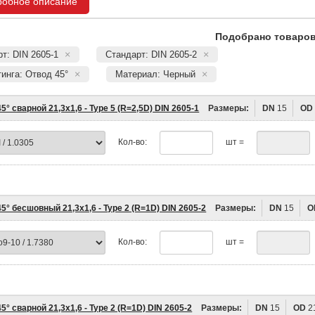
робное описание
Подобрано товаров:
т: DIN 2605-1
Стандарт: DIN 2605-2
инга: Отвод 45°
Материал: Черный
5° сварной 21,3х1,6 - Type 5 (R=2,5D) DIN 2605-1
Размеры:
DN
15
OD
Кол-во:
шт =
5° бесшовный 21,3х1,6 - Type 2 (R=1D) DIN 2605-2
Размеры:
DN
15
O
Кол-во:
шт =
5° сварной 21,3х1,6 - Type 2 (R=1D) DIN 2605-2
Размеры:
DN
15
OD
2