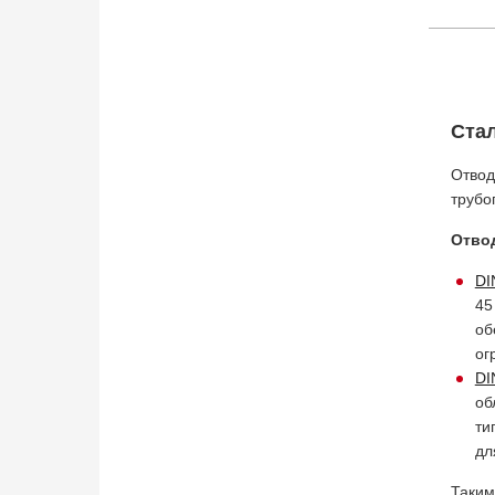
Стал
Отвод
трубо
Отвод
DI
45
об
ог
DI
об
ти
дл
Таким