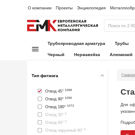
О компании
Проекты
Энциклопедия
Металлообр
Трубопроводная арматура
Трубы
Черный
Нержавейка
Алюминий
Главна
Тип фитинга
Ста
1088
Отвод 45°
1096
Отвод 90°
Для оф
1072
Отвод 180°
указан
0
Отвод 30°
0
Подроб
Отвод 60°
0
Отвод наружный 90°