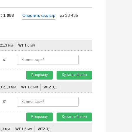
 1 088
Очистить фильтр
из 33 435
21,3 мм
WT
1,6 мм
кг
В корзину
Купить в 1 клик
D
21,3 мм
WT
1,6 мм
WT2
3,1
кг
В корзину
Купить в 1 клик
1,3 мм
WT
1,6 мм
WT2
3,1