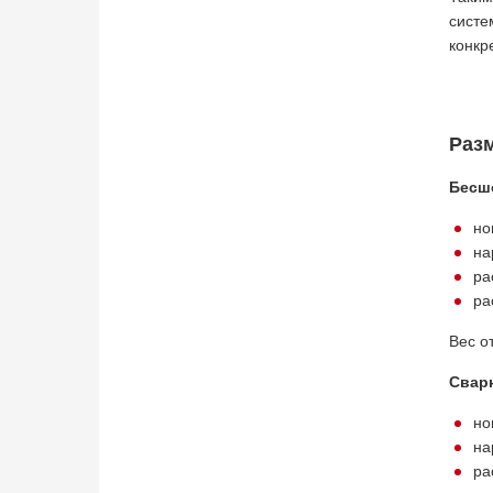
систе
конкр
Разм
Бесшо
но
на
ра
ра
Вес о
Сварн
но
на
ра