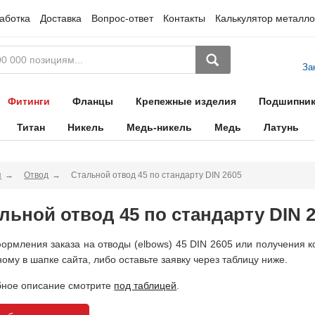
аботка
Доставка
Вопрос-ответ
Контакты
Калькулятор металло
За
Фитинги
Фланцы
Крепежные изделия
Подшипни
Титан
Никель
Медь-никель
Медь
Латунь
я
Отвод
Стальной отвод 45 по стандарту DIN 2605
льной отвод 45 по стандарту DIN 
ормления заказа на отводы (elbows) 45 DIN 2605 или получения к
ному в шапке сайта, либо оставьте заявку через таблицу ниже.
ное описание смотрите
под таблицей
.