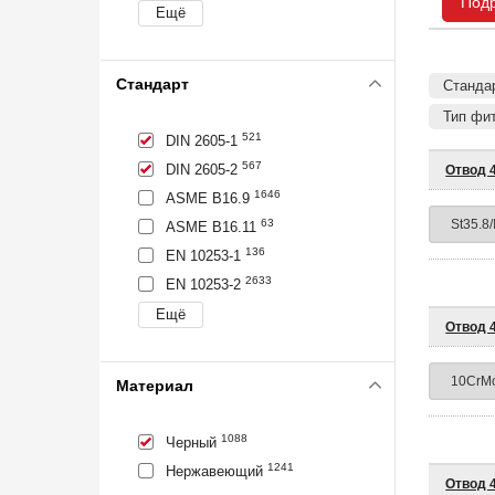
Под
Стандарт
Стандар
Тип фит
521
DIN 2605-1
567
DIN 2605-2
Отвод 4
1646
ASME B16.9
63
ASME B16.11
136
EN 10253-1
2633
EN 10253-2
Отвод 4
Материал
1088
Черный
1241
Нержавеющий
Отвод 4