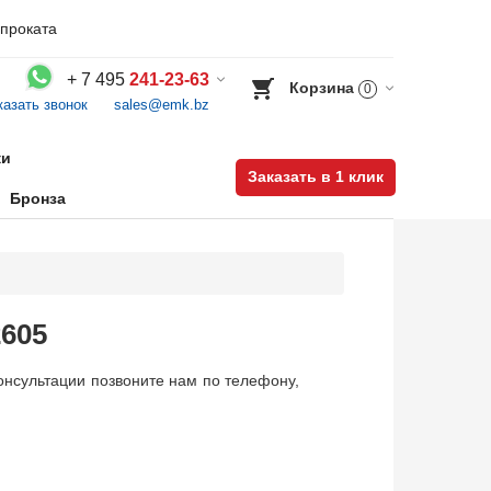
проката
+
7 495
241-23-63
Корзина
0
казать звонок
sales@emk.bz
Воспользуйтесь каталогом, положите товар в корзину и оформите заказ.
ки
Заказать в 1 клик
Бронза
2605
онсультации позвоните нам по телефону,