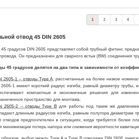
1
2
3
4
ьной отвод 45 DIN 2605
 45 градусов DIN 2605 представляет собой трубный фитинг, пред
провода. Он предназначен для сварного встык (BW) соединения тру
ы 45 градусов делятся на два типа в зависимости от коэффи
N 2605-1 – отводы Type A
, рассчитанные на более низкое номина
 2605-1 имеют короткий радиус изгиба, равный диаметру трубы, из
еспечивают компактные и экономичные решения для изменени
раниченное пространство для монтажа;
N 2605-2 – отводы Type B
для работы под таким же давлением
ладают длинным радиусом изгиба, равным полутора диаметрам труб
п отводов предпочтителен в ситуациях, когда требуется более п
я минимизации потерь напора или снижения вероятности кавитаци
 образом, выбор между Type A и Type B отводами DIN 2605 зависи