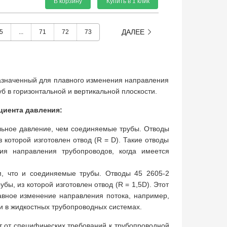
В корзину
Купить в 1 клик
ДАЛЕЕ
5
...
71
72
73
назначенный для плавного изменения направления
б в горизонтальной и вертикальной плоскости.
циента давления:
льное давление, чем соединяемые трубы. Отводы
 которой изготовлен отвод (R = D). Такие отводы
я направления трубопроводов, когда имеется
, что и соединяемые трубы. Отводы 45 2605-2
ы, из которой изготовлен отвод (R = 1,5D). Этот
лавное изменение направления потока, например,
и в жидкостных трубопроводных системах.
т от специфических требований к трубопроводной