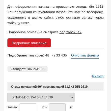
Муфта соединительная
683
Для оформления заказа на приварные отводы din 2619
Заглушка, крышка
1708
или получения консультации позвоните нам по телефону,
Пробка
72
указанному в шапке сайта, либо оставьте заявку через
Втулка, футорка
135
таблицу ниже.
Бобышка
63248
Подробное описание смотрите
под таблицей
.
Седло
211
Днище
11832
Подробное описание
Втулка для фланца
698
Заказать в 1 клик
Подобрано товаров: 48
из 33 435
Очистить фильтр
Стандарт: DIN 2619
Фильтр
Отвод приварной 90° нержавеющий 21,3х2 DIN 2619
Кол-во:
шт =
кг