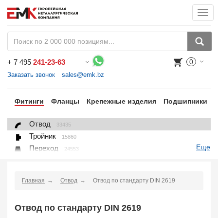
Togg
navi
+
7 495
241-23-63
0
Воспользуйтесь каталогом, положите товар в корзину и оформите заказ.
Заказать звонок
sales@emk.bz
бы
Фитинги
Фланцы
Крепежные изделия
Подшипники
Отвод
33435
Тройник
15860
Еще
Переход
24553
Переход ниппельный
16558
Ниппель
9563
Главная
Отвод
Отвод по стандарту DIN 2619
Крестовина
361
Переходник понижающий
190
Отвод по стандарту DIN 2619
Муфта, полумуфта
935