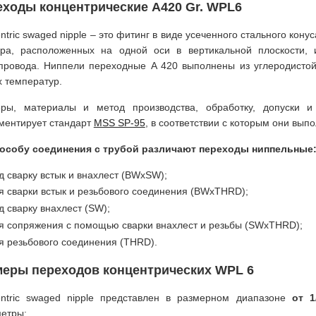
еходы концентрические A420 Gr. WPL6
ntric swaged nipple – это фитинг в виде усеченного стального кон
ра, расположенных на одной оси в вертикальной плоскости, 
провода. Ниппели переходные A 420 выполнены из углеродисто
х температур.
ры, материалы и метод производства, обработку, допуски и
ментирует стандарт
MSS SP-95
, в соответствии с которым они вы
особу соединения с трубой различают переходы ниппельные
д сварку встык и внахлест (BWхSW);
я сварки встык и резьбового соединения (BWхTHRD);
д сварку внахлест (SW);
я сопряжения с помощью сварки внахлест и резьбы (SWхTHRD);
я резьбового соединения (THRD).
меры переходов концентрических WPL 6
ntric swaged nipple представлен в размерном диапазоне
от 1
етры: