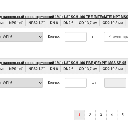
д ниппельный концентрический 1/4"х1/8" SCH 160 TBE (MTEхMTE) NPT MSS
ы:
NPS
1/4"
NPS2
1/8"
DN
8
DN2
6
OD
13,7 мм
OD2
10,3 мм
Кол-во:
т
д ниппельный концентрический 1/4"х1/8" SCH 160 PBE (PEхPE) MSS SP-95
ы:
NPS
1/4"
NPS2
1/8"
DN
8
DN2
6
OD
13,7 мм
OD2
10,3 мм
Кол-во:
шт =
1
2
3
4
5