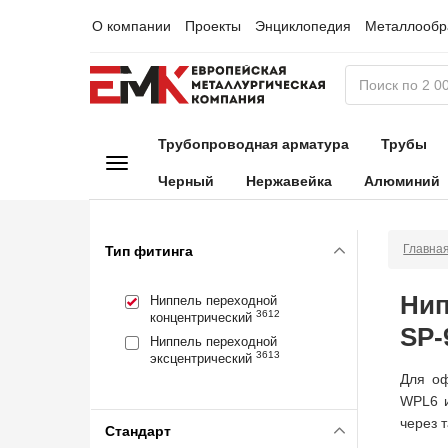
О компании
Проекты
Энциклопедия
Металлообр
Трубопроводная арматура
Трубы
Черный
Нержавейка
Алюминий
Главна
Тип фитинга
Нип
Ниппель переходной
3612
концентрический
SP-
Ниппель переходной
3613
эксцентрический
Для оф
WPL6 и
через 
Стандарт