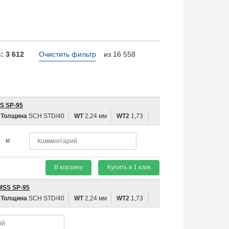
 3 612
Очистить фильтр
из 16 558
S SP-95
Толщина
SCH STD/40
WT
2,24 мм
WT2
1,73
кг
В корзину
Купить в 1 клик
MSS SP-95
Толщина
SCH STD/40
WT
2,24 мм
WT2
1,73