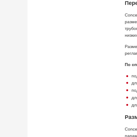
Пер
Conce
разме
трубо
низки
Разме
регла
По сп
по
дл
по
дл
дл
Раз
Conce
парам