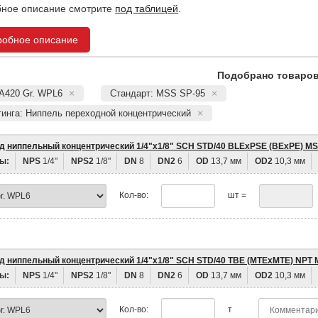
ное описание смотрите
под таблицей
.
робное описание
Подобрано товаров:
 A420 Gr. WPL6
Стандарт: MSS SP-95
тинга: Ниппель переходной концентрический
д ниппельный концентрический 1/4"х1/8" SCH STD/40 BLEхPSE (BEхPE) MS
ы:
NPS
1/4"
NPS2
1/8"
DN
8
DN2
6
OD
13,7 мм
OD2
10,3 мм
Кол-во:
шт =
д ниппельный концентрический 1/4"х1/8" SCH STD/40 TBE (MTEхMTE) NPT 
ы:
NPS
1/4"
NPS2
1/8"
DN
8
DN2
6
OD
13,7 мм
OD2
10,3 мм
Кол-во:
т