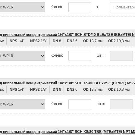
Кол-во:
т
д ниппельный концентрический 1/4"х1/8" SCH STD/40 BLEхTSE (BEхMTE) 
ы:
NPS
1/4"
NPS2
1/8"
DN
8
DN2
6
OD
13,7 мм
OD2
10,3 мм
Кол-во:
шт =
д ниппельный концентрический 1/4"х1/8" SCH XS/80 BLEхPSE (BEхPE) MSS
ы:
NPS
1/4"
NPS2
1/8"
DN
8
DN2
6
OD
13,7 мм
OD2
10,3 мм
Кол-во:
шт =
д ниппельный концентрический 1/4"х1/8" SCH XS/80 TBE (MTEхMTE) NPT M