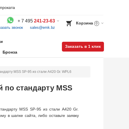
проката
+
7 495
241-23-63
Корзина
0
казать звонок
sales@emk.bz
Воспользуйтесь каталогом, положите товар в корзину и оформите заказ.
ки
Заказать в 1 клик
Бронза
андарту MSS SP-95 из стали A420 Gr. WPL6
й по стандарту MSS
тандарту MSS SP-95 из стали A420 Gr.
му в шапке сайта, либо оставьте заявку