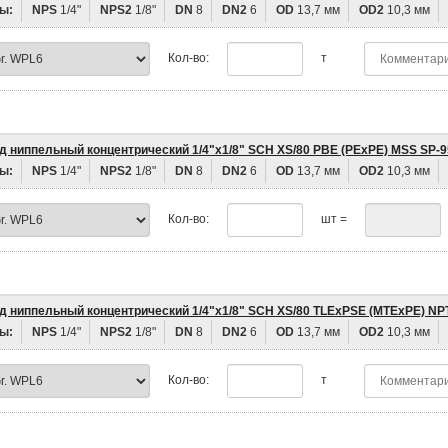
ы:
NPS
1/4"
NPS2
1/8"
DN
8
DN2
6
OD
13,7 мм
OD2
10,3 мм
Кол-во:
т
д ниппельный концентрический 1/4"х1/8" SCH XS/80 PBE (PEхPE) MSS SP-9
ы:
NPS
1/4"
NPS2
1/8"
DN
8
DN2
6
OD
13,7 мм
OD2
10,3 мм
Кол-во:
шт =
д ниппельный концентрический 1/4"х1/8" SCH XS/80 TLEхPSE (MTEхPE) NP
ы:
NPS
1/4"
NPS2
1/8"
DN
8
DN2
6
OD
13,7 мм
OD2
10,3 мм
Кол-во:
т