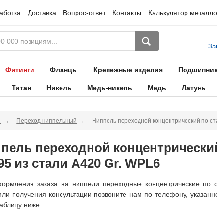
аботка
Доставка
Вопрос-ответ
Контакты
Калькулятор металло
За
Фитинги
Фланцы
Крепежные изделия
Подшипни
Титан
Никель
Медь-никель
Медь
Латунь
я
Переход ниппельный
Ниппель переходной концентрический по ст
пель переходной концентрически
95 из стали A420 Gr. WPL6
ормления заказа на ниппели переходные концентрические по с
ли получения консультации позвоните нам по телефону, указанно
таблицу ниже.