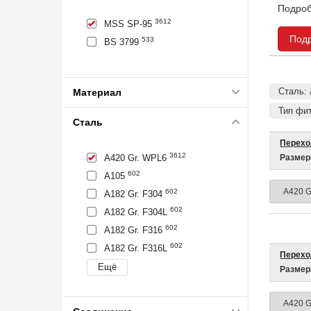
Подроб
3612
MSS SP-95
Под
533
BS 3799
Сталь:
Материал
Тип фи
Сталь
Перехо
3612
Размер
A420 Gr. WPL6
602
A105
602
A182 Gr. F304
602
A182 Gr. F304L
602
A182 Gr. F316
602
A182 Gr. F316L
Перехо
Размер