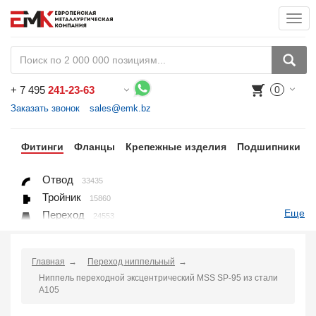
Togg
navi
+
7 495
241-23-63
0
Воспользуйтесь каталогом, положите товар в корзину и оформите заказ.
Заказать звонок
sales@emk.bz
бы
Фитинги
Фланцы
Крепежные изделия
Подшипники
Отвод
33435
Тройник
15860
Еще
Переход
24553
Переход ниппельный
16558
Ниппель
9563
Главная
Переход ниппельный
Крестовина
361
Ниппель переходной эксцентрический MSS SP-95 из стали
Переходник понижающий
190
A105
Муфта, полумуфта
935