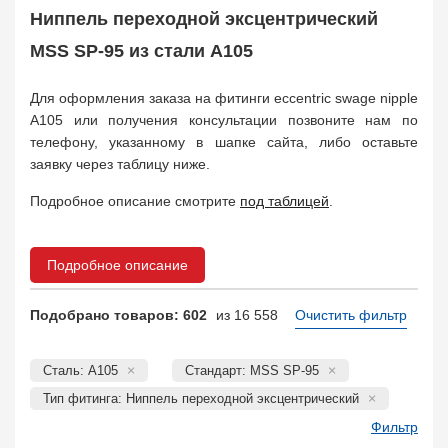
Муфта соединительная
683
Ниппель переходной эксцентрический
Заглушка, крышка
1708
MSS SP-95 из стали A105
Пробка
72
Втулка, футорка
135
Для оформления заказа на фитинги eccentric swage nipple
Бобышка
63248
A105 или получения консультации позвоните нам по
Седло
211
телефону, указанному в шапке сайта, либо оставьте
Днище
11832
заявку через таблицу ниже.
Втулка для фланца
698
Подробное описание смотрите
под таблицей
.
Заказать в 1 клик
Подробное описание
Подобрано товаров: 602
из 16 558
Очистить фильтр
Сталь: A105
Стандарт: MSS SP-95
Тип фитинга: Ниппель переходной эксцентрический
Фильтр