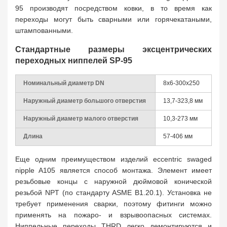
95 производят посредством ковки, в то время как
переходы могут быть сварными или горячекатаными,
штампованными.
Стандартные размеры эксцентрических
переходных ниппелей SP-95
Номинальный диаметр DN
8x6-300x250
Наружный диаметр большого отверстия
13,7-323,8 мм
Наружный диаметр малого отверстия
10,3-273 мм
Длина
57-406 мм
Еще одним преимуществом изделий eccentric swaged
nipple A105 является способ монтажа. Элемент имеет
резьбовые концы с наружной дюймовой конической
резьбой NPT (по стандарту ASME B1.20.1). Установка не
требует применения сварки, поэтому фитинги можно
применять на пожаро- и взрывоопасных системах.
Ниппельные переходы THRD легко демонтируются и