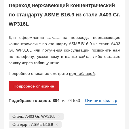
Муфта соединительная
683
Переход нержавеющий концентрический
Заглушка, крышка
1708
по стандарту ASME B16.9 из стали A403 Gr.
Пробка
72
WP316L
Втулка, футорка
135
Бобышка
63248
Для оформления заказа на переходы нержавеющие
Седло
211
концентрические по стандарту ASME B16.9 из стали A403
Днище
11832
Gr. WP316L или получения консультации позвоните нам
Втулка для фланца
698
по телефону, указанному в шапке сайта, либо оставьте
Заказать в 1 клик
заявку через таблицу ниже.
Подробное описание смотрите
под таблицей
.
Подробное описание
Подобрано товаров: 894
из 24 553
Очистить фильтр
Сталь: A403 Gr. WP316L
Стандарт: ASME B16.9