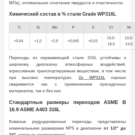
МПа), оптимальное сочетание твердости и пластичности.
Химический состав в % стали Grade WP316L
C
Si
Mn
P
S
Cr
Ni
16,0-
10,0-
<0,04
<1,0
<2,0
<0,045
<0,03
18,0
14,0
Переходы из нержавеющей стали 316L устойчивы к
широкому диапазону атмосферных воздействий,
агрессивным транспортируемым веществам, в том числе
при высоких температурах.
Gr WP316L
хорошо
сваривается как с применением присадочных
материалов, так и без них.
Стандартные размеры переходов ASME B
16.9 ASME A403 316L
Кованые редуцированные переходы представлены
номинальными размерами NPS в диапазоне
от 1/2" до
24"
, которым соответствуют: