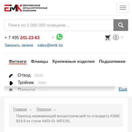
Togg
navi
+
7 495
241-23-63
0
Воспользуйтесь каталогом, положите товар в корзину и оформите заказ.
Заказать звонок
sales@emk.bz
бы
Фитинги
Фланцы
Крепежные изделия
Подшипники
Отвод
33435
Тройник
15860
Еще
Переход
24553
Переход ниппельный
16558
Ниппель
9563
Главная
Переход
Крестовина
361
Переход нержавеющий концентрический по стандарту ASME
Переходник понижающий
190
B16.9 из стали A403 Gr. WP316L
Муфта, полумуфта
935