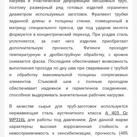
нагрева и пластической деформации бесшовных труб,
поэтому размерный ряд готовых изделий ограничен
диаметром используемых заготовок. Фрагмент трубки
заданной длины и толщины стенки, помещенный в
матрицу специального пресса, где под ударом молота
формуется в концентрический переход. При усадке сталь
уплотняется, за счет чего изделие приобретает
дополнительную прочность. Фитинги проходят
температурную и дробеструйную обработку, с кромок
снимается фаска. Последняя обеспечивает возможность
выполнения прохода по дну шва при сваривании с трубой
и обработку максимальной толщины сопрягаемых
элементов. Стыковой шов с полным проходом
обеспечивает надежное и герметичное соединение,
способное выдерживать значительные рабочие нагрузки.
В качестве сырья для труб-заготовок используется
нержавеющая сталь аустенитного класса
A 403 Gr
WP316L
для работы под давлением. Для данной марки
характерны высокая коррозионная стойкость и
невосприимчивость к сенсибилизации, прочность (485