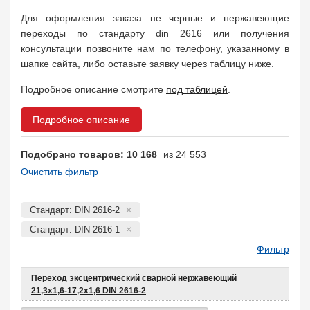
Муфта соединительная
683
Для оформления заказа не черные и нержавеющие
Заглушка, крышка
1708
переходы по стандарту din 2616 или получения
Пробка
72
консультации позвоните нам по телефону, указанному в
Втулка, футорка
135
шапке сайта, либо оставьте заявку через таблицу ниже.
Бобышка
63248
Подробное описание смотрите
под таблицей
.
Седло
211
Днище
11832
Подробное описание
Втулка для фланца
698
Заказать в 1 клик
Подобрано товаров: 10 168
из 24 553
Очистить фильтр
Стандарт: DIN 2616-2
Стандарт: DIN 2616-1
Фильтр
Переход эксцентрический сварной нержавеющий
21,3х1,6-17,2х1,6 DIN 2616-2