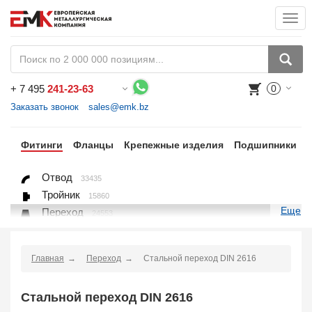
Togg
navi
+
7 495
241-23-63
0
Воспользуйтесь каталогом, положите товар в корзину и оформите заказ.
Заказать звонок
sales@emk.bz
бы
Фитинги
Фланцы
Крепежные изделия
Подшипники
Отвод
33435
Тройник
15860
Еще
Переход
24553
Переход ниппельный
16558
Ниппель
9563
Главная
Переход
Стальной переход DIN 2616
Крестовина
361
Переходник понижающий
190
Стальной переход DIN 2616
Муфта, полумуфта
935