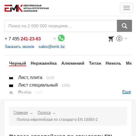
Togg
navi
+
7 495
241-23-63
0
Воспользуйтесь каталогом, положите товар в корзину и оформите заказ.
Заказать звонок
sales@emk.bz
ки
Черный
Нержавейка
Алюминий
Титан
Никель
Мед
Лист, плита
11156
Лист специальный
12081
Еще
Рулон
1403
Круг
3250
Квадрат
895
Главная
Полоса
Полоса
10866
Полоса европейская по стандарту EN 10083-2
Шестигранник
71
Проволока
91