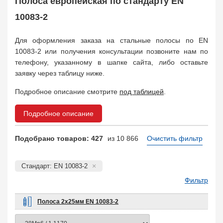
Полоса европейская по стандарту EN
Арматура
10
Поковка
10083-2
120
Балка двутавровая
817
Для оформления заказа на стальные полосы по EN
Балка тавровая
14
10083-2 или получения консультации позвоните нам по
Швеллер
178
телефону, указанному в шапке сайта, либо оставьте
Уголок
332
заявку через таблицу ниже.
Полособульб
54
Рельсы
Подробное описание смотрите
под таблицей
.
78
Рельсовый крепеж
776
Подробное описание
Заказать в 1 клик
Подобрано товаров: 427
из 10 866
Очистить фильтр
Стандарт: EN 10083-2
Фильтр
Полоса 2х25мм EN 10083-2