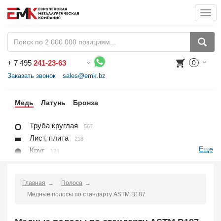
Togg
navi
+
7 495
241-23-63
0
Воспользуйтесь каталогом, положите товар в корзину и оформите заказ.
Заказать звонок
sales@emk.bz
ль
Медь
Латунь
Бронза
Труба круглая
567
Лист, плита
218
Еще
Круг
124
Квадрат
43
Полоса
345
Главная
Полоса
Шестигранник
18
Медные полосы по стандарту ASTM B187
Заказать в 1 клик