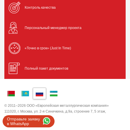
Контроль качества
Персональный менеджер проекта
«Точно в срок» (Just In Time)
Полный пакет документов
© 2011–2026 ООО «Европейская металлургическая компания»
111020, г. Москва, ул. 2-я Синичкина, д.9а, строение 7, 5 этаж,
помещение I, комната 5
Отправьте заявку
ИНН 7743820503 ООО "ЕМК"
в WhatsApp