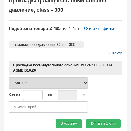
Прокладка фланцевая: номинальное
КОФ, ответный
4823
Отбортовка, втулка, кольцо
давление, class - 300
1119
Прокладка фланцевая
4755
Заказать в 1 клик
Подобрано товаров: 495
из 4 755
Очистить фильтр
Номинальное давление, Class: 300
Фильтр
Прокладка восьмиугольного сечения R93 26" CL300 RTJ
ASME B16.20
Кол-во:
шт =
кг
В корзину
Купить в 1 клик