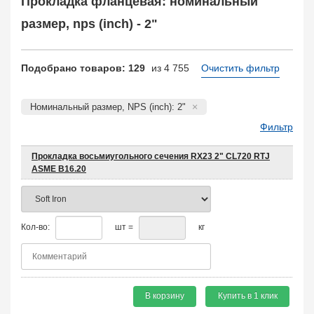
Прокладка фланцевая: номинальный
КОФ, ответный
4823
Отбортовка, втулка, кольцо
размер, nps (inch) - 2"
1119
Прокладка фланцевая
4755
Заказать в 1 клик
Подобрано товаров: 129
из 4 755
Очистить фильтр
Номинальный размер, NPS (inch): 2"
Фильтр
Прокладка восьмиугольного сечения RX23 2" CL720 RTJ
ASME B16.20
Кол-во:
шт =
кг
В корзину
Купить в 1 клик