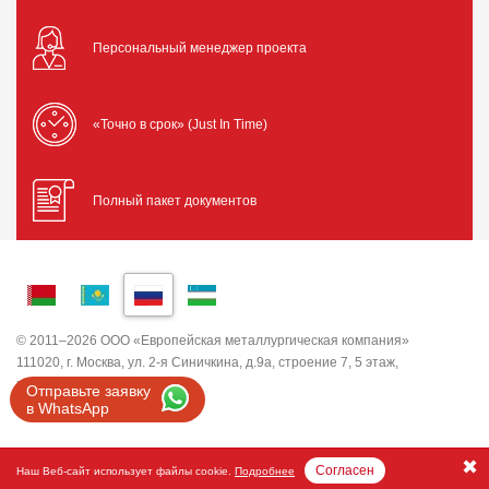
Персональный менеджер проекта
«Точно в срок» (Just In Time)
Полный пакет документов
© 2011–2026 ООО «Европейская металлургическая компания»
111020, г. Москва, ул. 2-я Синичкина, д.9а, строение 7, 5 этаж,
помещение I, комната 5
Отправьте заявку
ИНН 7743820503 ООО "ЕМК"
в WhatsApp
Согласен
Наш Веб-сайт использует файлы cookie.
Подробнее