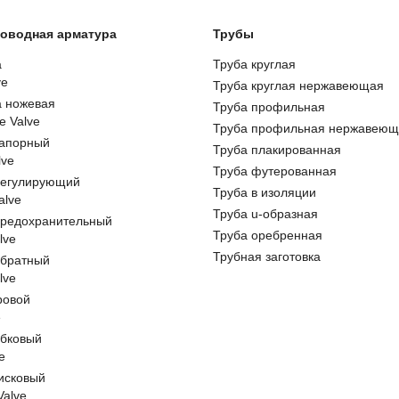
оводная арматура
Трубы
а
Труба круглая
ve
Труба круглая нержавеющая
а ножевая
Труба профильная
e Valve
Труба профильная нержавеющ
запорный
Труба плакированная
lve
Труба футерованная
регулирующий
Труба в изоляции
alve
Труба u-образная
предохранительный
Труба оребренная
lve
Трубная заготовка
обратный
lve
ровой
e
обковый
e
исковый
 Valve