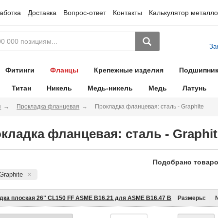
аботка
Доставка
Вопрос-ответ
Контакты
Калькулятор металло
За
Фитинги
Фланцы
Крепежные изделия
Подшипни
Титан
Никель
Медь-никель
Медь
Латунь
я
Прокладка фланцевая
Прокладка фланцевая: сталь - Graphite
кладка фланцевая: сталь - Graphit
Подобрано товаро
Graphite
дка плоская 26" CL150 FF ASME B16.21 для ASME B16.47 B
Размеры: