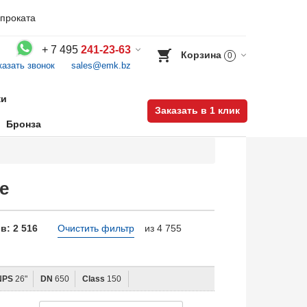
проката
+
7 495
241-23-63
Корзина
0
казать звонок
sales@emk.bz
Воспользуйтесь каталогом, положите товар в корзину и оформите заказ.
ки
Заказать в 1 клик
Бронза
e
в: 2 516
Очистить фильтр
из 4 755
NPS
26"
DN
650
Class
150