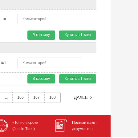
кг
В корзину
Купить в 1 клик
шт
В корзину
Купить в 1 клик
ДАЛЕЕ
...
166
167
168
«Точно в срок»
Полный пакет
(Just In Time)
документов