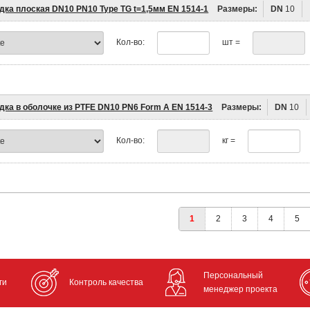
дка плоская DN10 PN10 Type TG t=1,5мм EN 1514-1
Размеры:
DN
10
Кол-во:
шт =
дка в оболочке из PTFE DN10 PN6 Form A EN 1514-3
Размеры:
DN
10
Кол-во:
кг =
1
2
3
4
5
Персональный
ги
Контроль качества
менеджер проекта