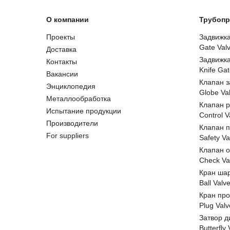
О компании
Трубопр
Проекты
Задвижк
Gate Val
Доставка
Задвижк
Контакты
Knife Gat
Вакансии
Клапан 
Энциклопедия
Globe Va
Металлообработка
Клапан 
Испытание продукции
Control V
Производители
Клапан 
For suppliers
Safety Va
Клапан 
Check Va
Кран ша
Ball Valv
Кран пр
Plug Valv
Затвор д
Butterfly