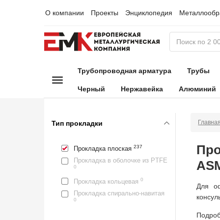
О компании
Проекты
Энциклопедия
Металлообр
Трубопроводная арматура
Трубы
Черный
Нержавейка
Алюминий
Главна
Тип прокладки
Про
237
Прокладка плоская
Прокладка в оболочке из PTFE
ASM
0
0
Прокладка кольцевая
Для оф
Прокладка спирально-навитая
консул
0
Подроб