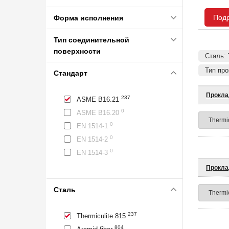
Под
Форма исполнения
Тип соединительной
поверхности
Сталь: 
Тип пр
Стандарт
Прокла
237
ASME B16.21
0
ASME B16.20
0
EN 1514-1
0
EN 1514-2
0
EN 1514-3
Прокла
Сталь
237
Thermiculite 815
804