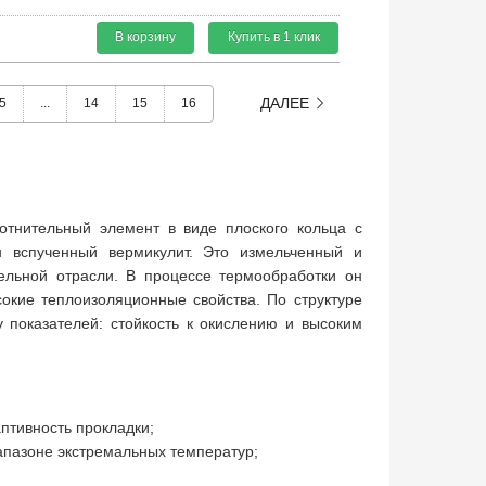
В корзину
Купить в 1 клик
ДАЛЕЕ
5
...
14
15
16
лотнительный элемент в виде плоского кольца с
 вспученный вермикулит. Это измельченный и
льной отрасли. В процессе термообработки он
сокие теплоизоляционные свойства. По структуре
у показателей: стойкость к окислению и высоким
птивность прокладки;
апазоне экстремальных температур;