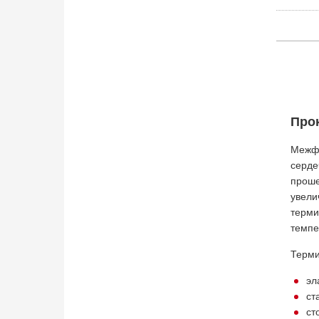
Прок
Межфл
серде
проше
увели
терми
темпе
Терми
эл
ст
ст