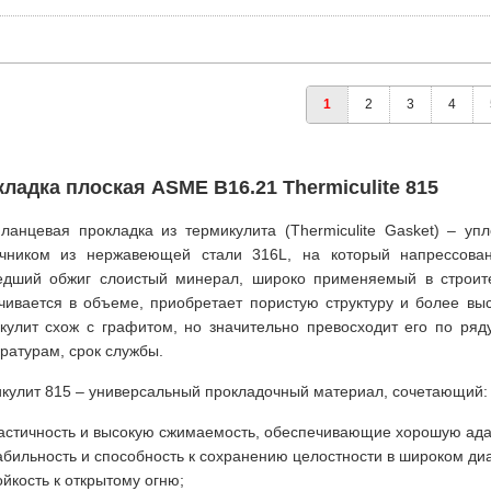
1
2
3
4
ладка плоская ASME B16.21 Thermiculite 815
анцевая прокладка из термикулита (Thermiculite Gasket) – уп
чником из нержавеющей стали 316L, на который напрессован
дший обжиг слоистый минерал, широко применяемый в строите
чивается в объеме, приобретает пористую структуру и более вы
кулит схож с графитом, но значительно превосходит его по ряд
ратурам, срок службы.
кулит 815 – универсальный прокладочный материал, сочетающий:
астичность и высокую сжимаемость, обеспечивающие хорошую ада
абильность и способность к сохранению целостности в широком ди
ойкость к открытому огню;