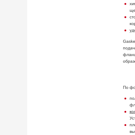
хи
ще
ст
ко
уд
Gaske
подач
фланц
образ
По ф
по
фл
ко
Ус
пл
вы