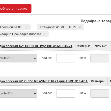
робное описание
Подобрано товар
Thermiculite 815
Стандарт: ASME B16.21
окладки: Прокладка плоская
дка плоская 1/2" CL150 RF Type IBC ASME B16.21
Размеры:
NPS
1/2"
Кол-во:
шт =
дка плоская 26" CL150 RF ASME B16.21 для ASME B16.47 A
Размеры:
Кол-во:
шт =