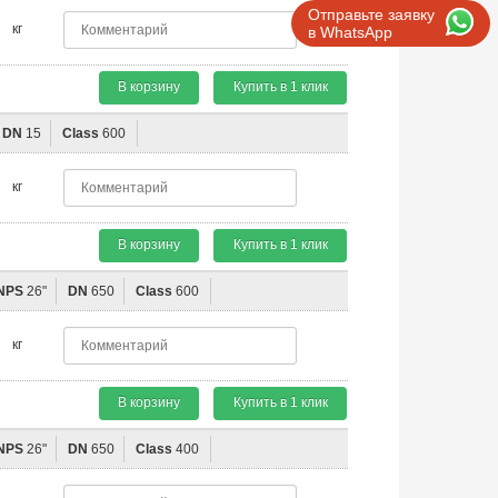
Отправьте заявку
кг
в WhatsApp
В корзину
Купить в 1 клик
DN
15
Class
600
кг
В корзину
Купить в 1 клик
NPS
26"
DN
650
Class
600
кг
В корзину
Купить в 1 клик
NPS
26"
DN
650
Class
400