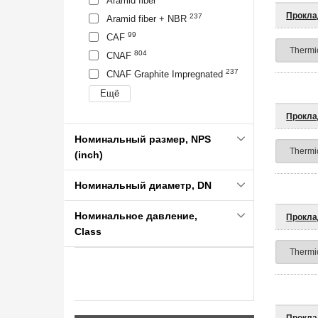
Aramid fiber
Прокла
237
Aramid fiber + NBR
99
CAF
804
CNAF
237
CNAF Graphite Impregnated
Прокла
Номинальный размер, NPS
(inch)
Номинальный диаметр, DN
Номинальное давление,
Прокла
Class