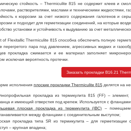
мическую стойкость – Thermiculite 815 не содержит клеев и смо
лочами, растворителями, маслами и техническими жидкостями, газ
ойкость к коррозии за счет низкого содержания галогенов и се
ррозии и подходит для герметизации соединений, на которые возде
обство установки и устойчивость к выдуванию за счет металлическо
t of Flexitallic Thermiculite 815 способна обеспечить полную ге
е перегретого пара под давлением, агрессивных жидких и газооб
ев прокладка сжимается и ее материал заполняет микронеров
ом исключая вероятность протечки.
Заказать прокладки B16.21 Thermi
орме исполнения
плоские прокладки Thermiculite 815
делятся на не
лнопрофильная прокладка из термикулита 815 (FF) – элемент,
анца и имеющий отверстия под крепеж. Используется с фланцами 
льцевая плоская прокладка из термикулита (IBC)
– помещаемая
танавливается между фланцами с соединительным выступом;
оская прокладка типа SR из термикулита – для герметизации 
ступ – крупная впадина;