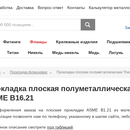
аботка
Доставка
Вопрос-ответ
Контакты
Калькулятор металло
За
Фитинги
Фланцы
Крепежные изделия
Подшипни
Титан
Никель
Медь-никель
Медь
Латунь
я
Прокладка фланцевая
Прокладка плоская полуметаллическая Ther
кладка плоская полуметаллическая
E B16.21
ормления заказа на плоские прокладки ASME B1.21 из матер
ьтации позвоните нам по телефону, указанному в шапке сайта, либо
ное описание смотрите
под таблицей
.