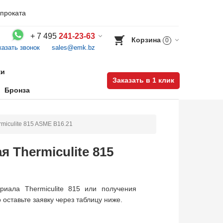
проката
+
7 495
241-23-63
Корзина
0
казать звонок
sales@emk.bz
Воспользуйтесь каталогом, положите товар в корзину и оформите заказ.
ки
Заказать в 1 клик
Бронза
miculite 815 ASME B16.21
 Thermiculite 815
иала Thermiculite 815 или получения
 оставьте заявку через таблицу ниже.