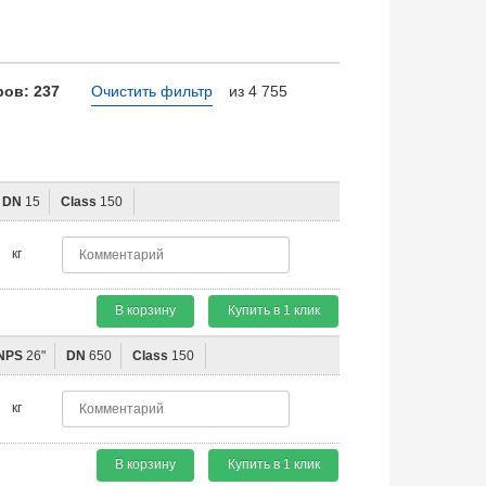
ов: 237
Очистить фильтр
из 4 755
DN
15
Class
150
кг
В корзину
Купить в 1 клик
NPS
26"
DN
650
Class
150
кг
В корзину
Купить в 1 клик