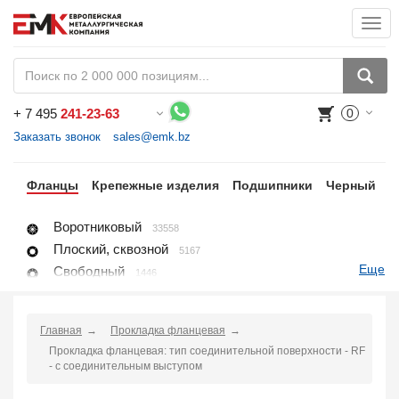
Togg
navi
+
7 495
241-23-63
0
Воспользуйтесь каталогом, положите товар в корзину и оформите заказ.
Заказать звонок
sales@emk.bz
ги
Фланцы
Крепежные изделия
Подшипники
Черный
Н
Воротниковый
33558
Плоский, сквозной
5167
Еще
Свободный
1446
Глухой, заглушка
8396
Раструбный
4118
Главная
Прокладка фланцевая
Резьбовой
1650
Прокладка фланцевая: тип соединительной поверхности - RF
Воротниковый удлиненный
428
- с соединительным выступом
Заглушка поворотная
2667