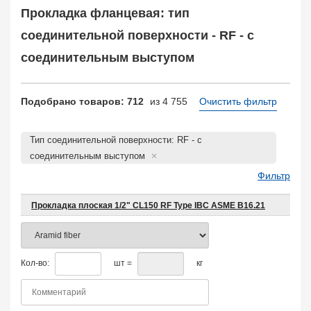
КОФ, ответный
4823
Прокладка фланцевая: тип
Отбортовка, втулка, кольцо
1119
соединительной поверхности - RF - с
Прокладка фланцевая
4755
Заказать в 1 клик
соединительным выступом
Подобрано товаров: 712
из 4 755
Очистить фильтр
Тип соединительной поверхности: RF - с
соединительным выступом
Фильтр
Прокладка плоская 1/2" CL150 RF Type IBC ASME B16.21
Кол-во:
шт =
кг